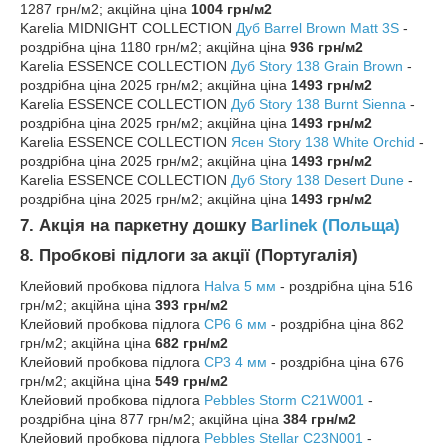
1287 грн/м2; акційна ціна
1004 грн/м2
Karelia MIDNIGHT COLLECTION
Дуб Barrel Brown Matt 3S
-
роздрібна ціна 1180 грн/м2; акційна ціна
936 грн/м2
Karelia ESSENCE COLLECTION
Дуб Story 138 Grain Brown
-
роздрібна ціна 2025 грн/м2; акційна ціна
1493 грн/м2
Karelia ESSENCE COLLECTION
Дуб Story 138 Burnt Sienna
-
роздрібна ціна 2025 грн/м2; акційна ціна
1493 грн/м2
Karelia ESSENCE COLLECTION
Ясен Story 138 White Orchid
-
роздрібна ціна 2025 грн/м2; акційна ціна
1493 грн/м2
Karelia ESSENCE COLLECTION
Дуб Story 138 Desert Dune
-
роздрібна ціна 2025 грн/м2; акційна ціна
1493 грн/м2
7. Акція на паркетну дошку
Barlinek
(Польща)
8. Пробкові підлоги за акції (Португалія)
Клейовий пробкова підлога
H
alva 5 мм
- роздрібна ціна 516
грн/м2; акційна ціна
393 грн/м2
Клейовий пробкова підлога
C
P6 6 мм
- роздрібна ціна 862
грн/м2; акційна ціна
682 грн/м2
Клейовий пробкова підлога
C
P3 4 мм
- роздрібна ціна 676
грн/м2; акційна ціна
549 грн/м2
Клейовий пробкова підлога
Pebbles Storm C21W001
-
роздрібна ціна 877 грн/м2; акційна ціна
384 грн/м2
Клейовий пробкова підлога
Pebbles Stellar C23N001
-