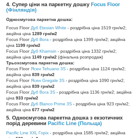
4. Супер ціни на паркетну дошку
Focus Floor
(Фінляндія)
Односмугова паркетна дошка:
Focus Floor
Дуб Etesian White
- роздрібна ціна 1519 грн/м2;
акційна ціна
1289 грн/м2
Focus Floor
Дуб B
ora
- роздрібна ціна 1399 грн/м2; акційна
ціна
1199 грн/м2
Focus Floor
Дуб Khamsin
- роздрібна ціна 1332 грн/м2;
акційна ціна
1149 грн/м2
(фінальна розпродаж)
Трьохсмугова паркетна дошка:
Focus Floor
Ясен Tehuano
3S
- роздрібна ціна 1124 грн/м2;
акційна ціна
839 грн/м2
Focus Floor
Ясен G
regale
3S
- роздрібна ціна 1090 грн/м2;
акційна ціна
839 грн/м2
Focus Floor
Дуб Bora
3S
- роздрібна ціна 1136 грн/м2; акційна
ціна
933 грн/м2
Focus Floor
Дуб B
lanco Prime
3S
- роздрібна ціна 923 грн/м2;
акційна ціна
677 грн/м2
5. Односмугова паркетна дошка з екзотичних
порід деревини
Pacific Line (Польща)
Pacific Line XXL Горіх
- роздрібна ціна 1585 грн/м2; акційна