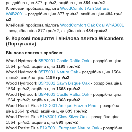
роздрібна ціна 877 грн/м2; акційна ціна
384 грн/м2
Клейовий пробкова підлога
WoodComfort Ash Sahara
W4B2001
- роздрібна ціна 877 грн/м2; акційна ціна
484 грн/
м2
Клейовий пробкова підлога
WoodComfort
Oak Coal W4A3001
- роздрібна ціна 877 грн/м2; акційна ціна
484 грн/м2
9. Коркові покриття і вінілова плитка Wicanders
(Португалія)
Вінілова плитка з пробкою:
Wood Hydrocork
B5P0001
Castle Raffia Oak
- роздрібна ціна
1564 грн/м2; акційна ціна
1199 грн/м2
Wood Hydrocork
B5T5001
Nature Oak
- роздрібна ціна 1564
грн/м2; акційна ціна
1199 грн/м2
Wood Hydrocork
B5P3002 Sawn Bisque Oak
- роздрібна ціна
1564 грн/м2; акційна ціна
1368 грн/м2
Wood Hydrocork
B5P4003 Castle Raffia Oak
- роздрібна ціна
1564 грн/м2; акційна ціна
1368 грн/м2
Wood Resist Plus
E1XD001
Antique Frozen Pine
- роздрібна
ціна 1564 грн/м2; акційна ціна
699 грн/м2
Wood Resist Plus
E1V3001
Claw Silver Oak
- роздрібна ціна
1564 грн/м2; акційна ціна
699 грн/м2
Wood Resist Plus
E1XE001 European Nature Oak
- роздрібна