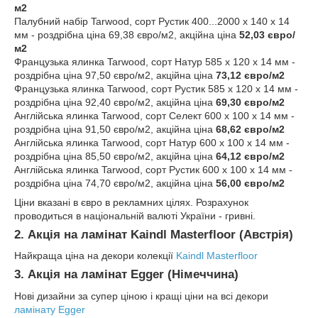
м2
Палубний набір Tarwood, сорт Рустик 400...2000 х 140 х 14
мм - роздрібна ціна 69,38 євро/м2, акційна ціна
52,03 євро/
м2
Французька ялинка Tarwood, сорт Натур 585 х 120 х 14 мм -
роздрібна ціна 97,50 євро/м2, акційна ціна
73,12 євро/м2
Французька ялинка Tarwood, сорт Рустик 585 х 120 х 14 мм -
роздрібна ціна 92,40 євро/м2, акційна ціна
69,30 євро/м2
Англійська ялинка Tarwood, сорт Селект 600 х 100 х 14 мм -
роздрібна ціна 91,50 євро/м2, акційна ціна
68,62 євро/м2
Англійська ялинка Tarwood, сорт Натур 600 х 100 х 14 мм -
роздрібна ціна 85,50 євро/м2, акційна ціна
64,12 євро/м2
Англійська ялинка Tarwood, сорт Рустик 600 х 100 х 14 мм -
роздрібна ціна 74,70 євро/м2, акційна ціна
56,00 євро/м2
Ціни вказані в євро в рекламних цілях. Розрахунок
проводиться в національній валюті України - гривні.
2. Акція на ламінат Kaindl Masterfloor (Австрія)
Найкраща ціна на декори колекції
Kaindl Masterfloor
3. Акція на ламінат Egger (Німеччина)
Нові дизайни за супер ціною і кращі ціни на всі декори
ламінату Egger