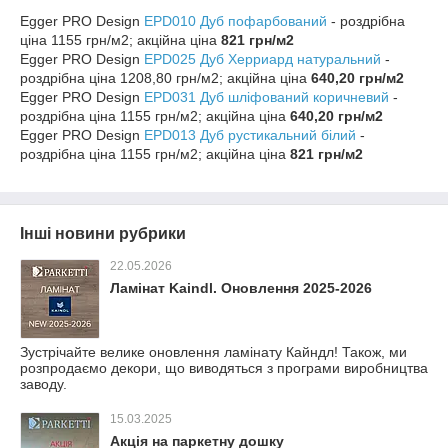
Egger PRO Design
EPD010 Дуб пофарбований
- роздрібна
ціна 1155 грн/м2; акційна ціна
821 грн/м2
Egger PRO Design
EPD025 Дуб Херриард натуральний
-
роздрібна ціна 1208,80 грн/м2; акційна ціна
640,20 грн/м2
Egger PRO Design
EPD031 Дуб шліфований коричневий
-
роздрібна ціна 1155 грн/м2; акційна ціна
640,20 грн/м2
Egger PRO Design
EPD013 Дуб рустикальний білий
-
роздрібна ціна 1155 грн/м2; акційна ціна
821 грн/м2
Інші новини рубрики
22.05.2026
Ламінат Kaindl. Оновлення 2025-2026
Зустрічайте велике оновлення ламінату Кайндл! Також, ми
розпродаємо декори, що виводяться з програми виробництва
заводу.
15.03.2025
Акція на паркетну дошку