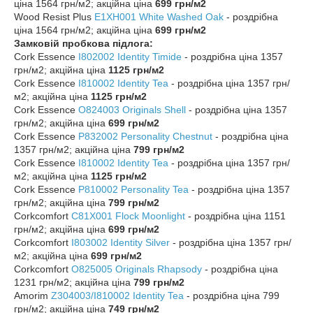
ціна 1564 грн/м2; акційна ціна
699 грн/м2
Wood Resist Plus
E1XH001
White Washed Oak
- роздрібна
ціна 1564 грн/м2; акційна ціна
699 грн/м2
Замковій пробкова підлога:
Cork Essence
I802002
Identity Ti
mide
- роздрібна ціна 1357
грн/м2; акційна ціна
1125 грн/м2
Cork Essence
I810002
Identity Tea
- роздрібна ціна 1357 грн/
м2; акційна ціна
1125 грн/м2
Cork Essence
O824003
Originals Shell
- роздрібна ціна 1357
грн/м2; акційна ціна
699 грн/м2
Cork Essence
P832002
Personality Chestnut
- роздрібна ціна
1357 грн/м2; акційна ціна
799 грн/м2
Cork Essence
I810002
Identity Tea
- роздрібна ціна 1357 грн/
м2; акційна ціна
1125 грн/м2
Cork Essence
P810002
Personality Tea
- роздрібна ціна 1357
грн/м2; акційна ціна
799 грн/м2
Corkcomfort
C81X001
Flock Moonlight
- роздрібна ціна 1151
грн/м2; акційна ціна
699 грн/м2
Corkcomfort
I803002
Identity Silver
- роздрібна ціна 1357 грн/
м2; акційна ціна
699 грн/м2
Corkcomfort
O825005
Originals Rhapsody
- роздрібна ціна
1231 грн/м2; акційна ціна
799 грн/м2
Amorim
Z304003/I810002 Identity Tea
- роздрібна ціна 799
грн/м2; акційна ціна
749 грн/м2