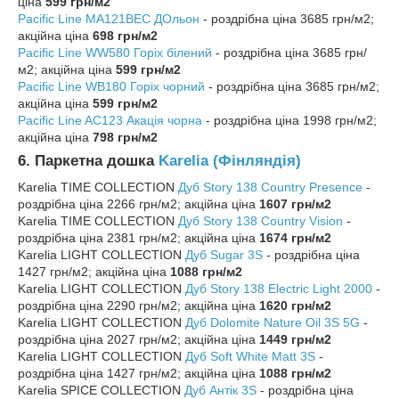
ціна
599 грн/м2
Pacific Line MA121BEC ДО
льон
- роздрібна ціна 3685 грн/м2;
акційна ціна
698 грн/м2
Pacific Line WW580 Горіх білений
- роздрібна ціна 3685 грн/
м2; акційна ціна
599 грн/м2
Pacific Line WB180 Горіх чорний
- роздрібна ціна 3685 грн/м2;
акційна ціна
599 грн/м2
Pacific Line AC123 Акація чорна
- роздрібна ціна 1998 грн/м2;
акційна ціна
798 грн/м2
6. Паркетна дошка
Karelia (Фінляндія)
Karelia TIME COLLECTION
Дуб Story 138 Country Presence
-
роздрібна ціна 2266 грн/м2; акційна ціна
1607 грн/м2
Karelia TIME COLLECTION
Дуб Story 138 Country Vision
-
роздрібна ціна 2381 грн/м2; акційна ціна
1674 грн/м2
Karelia LIGHT COLLECTION
Дуб Sugar 3S
- роздрібна ціна
1427 грн/м2; акційна ціна
1088 грн/м2
Karelia LIGHT COLLECTION
Дуб Story 138 Electric Light 2000
-
роздрібна ціна 2290 грн/м2; акційна ціна
1620 грн/м2
Karelia LIGHT COLLECTION
Дуб Dolomite Nature Oil 3S 5G
-
роздрібна ціна 2027 грн/м2; акційна ціна
1449 грн/м2
Karelia LIGHT COLLECTION
Дуб Soft White Matt 3S
-
роздрібна ціна 1427 грн/м2; акційна ціна
1088 грн/м2
Karelia SPICE COLLECTION
Дуб Антік 3S
- роздрібна ціна