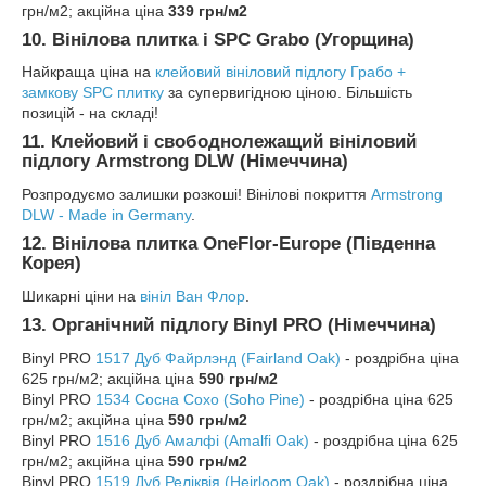
грн/м2; акційна ціна
339 грн/м2
10. Вінілова плитка і SPC Grabo (Угорщина)
Найкраща ціна на
клейовий вініловий підлогу Грабо +
замкову SPC плитку
за супервигідною ціною. Більшість
позицій - на складі!
11. Клейовий і свободнолежащий вініловий
підлогу Armstrong DLW (Німеччина)
Розпродуємо залишки розкоші! Вінілові покриття
Armstrong
DLW - Made in Germany
.
12. Вінілова плитка OneFlor-Europe (Південна
Корея)
Шикарні ціни на
вініл Ван Флор
.
13. Органічний підлогу Binyl PRO (Німеччина)
Binyl PRO
1517 Дуб Файрлэнд (Fairland Oak)
- роздрібна ціна
625 грн/м2; акційна ціна
590 грн/м2
Binyl PRO
1534 Сосна Сохо (Soho Pine)
- роздрібна ціна 625
грн/м2; акційна ціна
590 грн/м2
Binyl PRO
1516 Дуб Амалфі (Amalfi Oak)
- роздрібна ціна 625
грн/м2; акційна ціна
590 грн/м2
Binyl PRO
1519 Дуб Реліквія (Heirloom Oak)
- роздрібна ціна