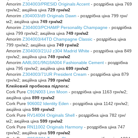
Amorim
Z304003/PRESID Originals Accent
- роздрібна ціна 769
грн/м2; акційна ціна
729 грн/м2
Amorim
z304003/d9 Originals Dawn
- роздрібна ціна 799 грн/
м2; акційна ціна
749 грн/м2
Amorim
Z304003/PCHAMP Personality Champagne
- роздрібна
ціна 799 грн/м2; акційна ціна
749 грн/м2
Amorim
Z304003/44TD
Champagne Classic
- роздрібна ціна
799 грн/м2; акційна ціна
749 грн/м2
Amorim
Z304003/21UJ z304
Madrid White
- роздрібна ціна 849
грн/м2; акційна ціна
749 грн/м2
Amorim
AA8L001/9N18A004 Fashionable Cement
- роздрібна
ціна 795 грн/м2; акційна ціна
699 грн/м2
Amorim
Z304003/71UR President Cream
- роздрібна ціна 879
грн/м2; акційна ціна
799 грн/м2
Клейовий пробкова підлога:
Cork Pure
C91N003 Linn Moon
- роздрібна ціна 1163 грн/м2;
акційна ціна
899 грн/м2
Cork Pure
906002 Identity Eden
- роздрібна ціна 1142 грн/м2;
акційна ціна
599 грн/м2
Cork Pure
RV14004
Originals Shell
- роздрібна ціна 782 грн/
м2; акційна ціна
599 грн/м2
Cork Pure
RN11002 Originals Harmony
- роздрібна ціна 747
грн/м2; акційна ціна
599 грн/м2