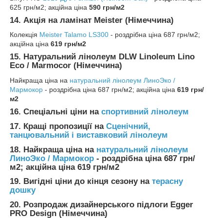
625 грн/м2; акційна ціна
590 грн/м2
14. Акція на ламінат Meister (Німеччина)
Колекція
M
eister Talamo LS300
- роздрібна ціна 687 грн/м2;
акційна ціна
619 грн/м2
15. Натуральний лінолеум DLW Linoleum Lino
Eco / Marmocor (Німеччина)
Найкраща ціна на
натуральний лінолеум ЛиноЭко /
Мармокор
- роздрібна ціна 687 грн/м2; акційна ціна
619 грн/
м2
16. Спеціальні ціни на
спортивний лінолеум
17. Кращі пропозиції на
Сценічний,
танцювальний і виставковий лінолеум
18. Найкраща ціна на
натуральний лінолеум
ЛиноЭко / Мармокор
- роздрібна ціна 687 грн/
м2; акційна ціна
619 грн/м2
19. Вигідні ціни до кінця сезону на
терасну
дошку
20. Розпродаж дизайнерського підлоги Egger
PRO Design (Німеччина)