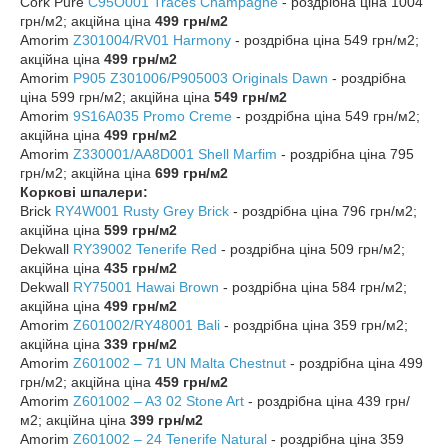
Cork Pure
C95O001 Traces Champagne
- роздрібна ціна 1004
грн/м2; акційна ціна
499 грн/м2
Amorim
Z301004/RV01
Harmony
- роздрібна ціна 549 грн/м2;
акційна ціна
499 грн/м2
Amorim
P905 Z301006/P905003 Originals Dawn
- роздрібна
ціна 599 грн/м2; акційна ціна
549 грн/м2
Amorim
9S16A035 Promo Creme
- роздрібна ціна 549 грн/м2;
акційна ціна
499 грн/м2
Amorim
Z330001/AA8D001 Shell Marfim
- роздрібна ціна 795
грн/м2; акційна ціна
699 грн/м2
Коркові шпалери:
Brick
RY4W001 Rusty Grey Brick
- роздрібна ціна 796 грн/м2;
акційна ціна
599 грн/м2
Dekwall
RY39002
Tenerife Red
- роздрібна ціна 509 грн/м2;
акційна ціна
435 грн/м2
Dekwall
RY75001
Hawai Brown
- роздрібна ціна 584 грн/м2;
акційна ціна
499 грн/м2
Amorim
Z601002/RY48001
Bali
- роздрібна ціна 359 грн/м2;
акційна ціна
339 грн/м2
Amorim
Z601002 – 71 UN
Malta Chestnut
- роздрібна ціна 499
грн/м2; акційна ціна
459 грн/м2
Amorim
Z601002 – A3 02
Stone Art
- роздрібна ціна 439 грн/
м2; акційна ціна
399 грн/м2
Amorim
Z601002 – 24
Tenerife Natural
- роздрібна ціна 359