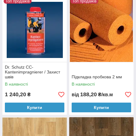
Топ продажів
Топ продажів
Dr. Schutz CC-
Kantenimpragnierer / Захист
швів
Підкладка пробкова 2 мм
В наявності
В наявності
1 240,20
188,20
₴
від
₴/кв.м
Купити
Купити