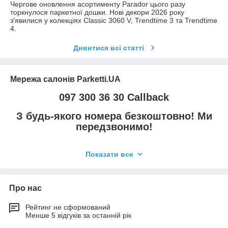
Чергове оновлення асортименту Parador цього разу
торкнулося паркетної дошки. Нові декори 2026 року
з'явилися у колекціях Classic 3060 V, Trendtime 3 та Trendtime
4.
Дивитися всі статті
Мережа салонів Parketti.UA
097 300 36 30 Callback
З будь-якого номера безкоштовно! Ми
передзвонимо!
Шоу-рум у Києві:
Пн-Сб 10.00-19.00 без перерви
Показати все
Салон у Харкові:
Пн-Пт 09.00-20.00; Сб 10.00-19.00 без
перерви
Вигідна доставка по Україні: від 3 грн/кг!
Про нас
Рейтинг не сформований
Менше 5 відгуків за останній рік