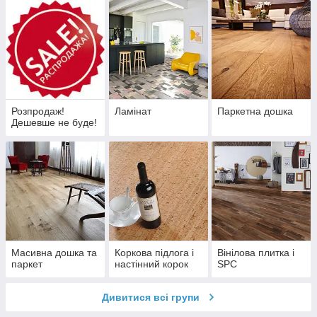
Розпродаж!
Ламінат
Паркетна дошка
Дешевше не буде!
Масивна дошка та
Коркова підлога і
Вінілова плитка і
паркет
настінний корок
SPC
Дивитися всі групи