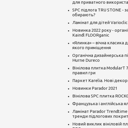
для приватного використ
SPC підлога TRU STONE - за
обирають?
Ламінат для дітей Varioclic
Новинка 2022 року - орган
Kaindl FLOORganic
«Ялинка» – вічна класика д
якого приміщення
Органічна дизайнерська пі
Hurne Dureco
Вінілова плитка ModularT 7
правил гри
Паркет Karelia. Нові декор
Новинки Parador 2021
Вінілова SPC плитка ROCK
Французька і англійська я
Ламінат Parador Trendtime
тренди підлогових покрит
Новий виклик вініловій пли