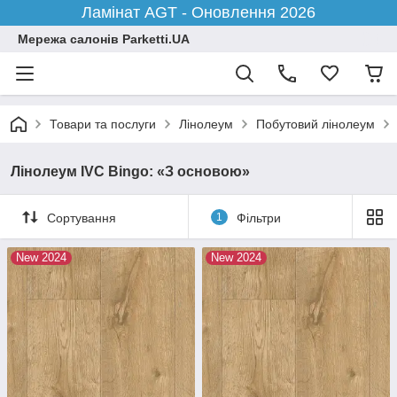
Ламінат AGT - Оновлення 2026
Мережа салонів Parketti.UA
Товари та послуги
Лінолеум
Побутовий лінолеум
Лінолеум IVC Bingo: «З основою»
Сортування
1
Фільтри
New 2024
New 2024