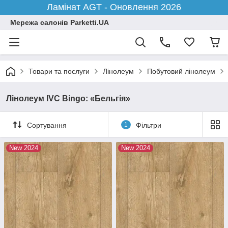
Ламінат AGT - Оновлення 2026
Мережа салонів Parketti.UA
Товари та послуги
Лінолеум
Побутовий лінолеум
Лінолеум IVC Bingo: «Бельгія»
Сортування
1
Фільтри
New 2024
New 2024