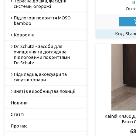
Терасна дошка, фасадні
В
системи, огорожі
Опто
Підлогові покриття MOSO
bamboo
Stan
Ковролін
Dr. Schutz - Засоби для
очищення та догляду за
підлоговими покриттями
Dr. Schutz
Підкладка, аксесуари та
супутні товари
Зняті з виробництва позиції
Новини
Статті
Kaindl K4360 
Farco 
Про нас
68