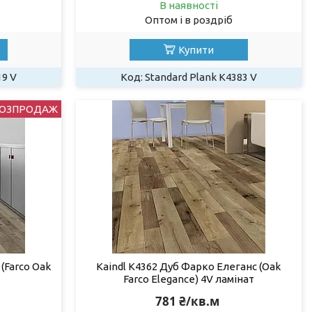
В наявності
Оптом і в роздріб
Купити
19 V
Standard Plank K4383 V
ОЗПРОДАЖ
(Farco Oak
Kaindl K4362 Дуб Фарко Елеганс (Oak
Farco Elegance) 4V ламінат
781 ₴/кв.м