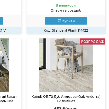
В наявності
Оптом і в роздріб
Купити
21 V
Standard Plank K4422
РОЗПРОДАЖ
атий Закот
Kaindl K4370 Дуб Андорра (Oak Andorra)
 ламінат
4V ламінат
687 ₴/кв.м