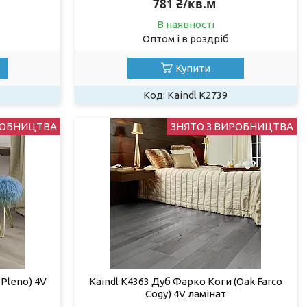
781 ₴/кв.м
В наявності
Оптом і в роздріб
Купити
Kaindl К2739
РОБНИЦТВА
ЗНЯТО З ВИРОБНИЦТВА
 Pleno) 4V
Kaindl K4363 Дуб Фарко Коги (Oak Farco
Cogy) 4V ламінат