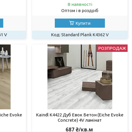
В наявності
Оптом і в роздріб
Купити
61 V
Standard Plank K4362 V
РОЗПРОДАЖ
Eiche Evoke
Kaindl K4422 Дуб Евок Бетон (Eiche Evoke
Concrete) 4V ламінат
687 ₴/кв.м