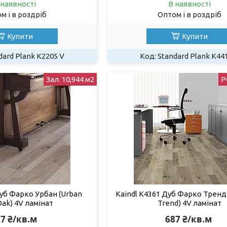
 наявності
В наявності
м і в роздріб
Оптом і в роздріб
Купити
Купити
dard Plank K2205 V
Standard Plank K44
Зал. 10,944 м2
Р
Дуб Фарко Урбан (Urban
Kaindl K4361 Дуб Фарко Тренд 
Oak) 4V ламінат
Trend) 4V ламінат
7 ₴/кв.м
687 ₴/кв.м