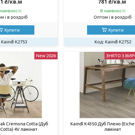
1 ₴/кв.м
781 ₴/кв.м
 наявності
В наявності
м і в роздріб
Оптом і в роздріб
Купити
Купити
Kaindl К2753
Kaindl К2752
New 2026
ЗНЯТО З ВИ
Oak Cremona Cotta (Дуб
Kaindl K4350 Дуб Плено (Eiche
Cotta) 4V ламінат
ламінат