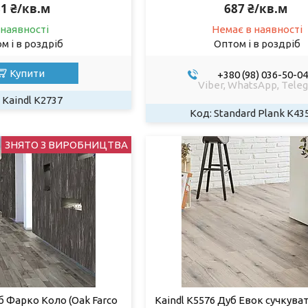
1 ₴/кв.м
687 ₴/кв.м
 наявності
Немає в наявності
м і в роздріб
Оптом і в роздріб
Купити
+380 (98) 036-50-04
Viber, WhatsApp, Tele
Kaindl К2737
Standard Plank K43
ЗНЯТО З ВИРОБНИЦТВА
б Фарко Коло (Oak Farco
Kaindl K5576 Дуб Евок сучкува