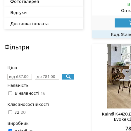
Фотогалерея
В
Опто
Відгуки
Доставка і оплата
Stan
Фільтри
Ціна
Наявність
В наявності
16
Клас зносостійкості
32
20
Kaindl K4420 
Evoke Cl
Виробник
78