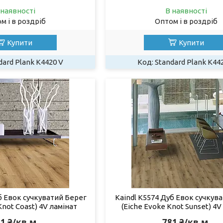
 наявності
В наявності
м і в роздріб
Оптом і в роздріб
Купити
Купити
dard Plank K4420 V
Standard Plank K44
б Евок сучкуватий Берег
Kaindl K5574 Дуб Евок сучкув
Knot Coast) 4V ламінат
(Eiche Evoke Knot Sunset) 4V
1 ₴/кв.м
781 ₴/кв.м