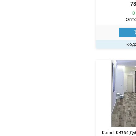
78
В
Опто
Kaindl K4364 Ду