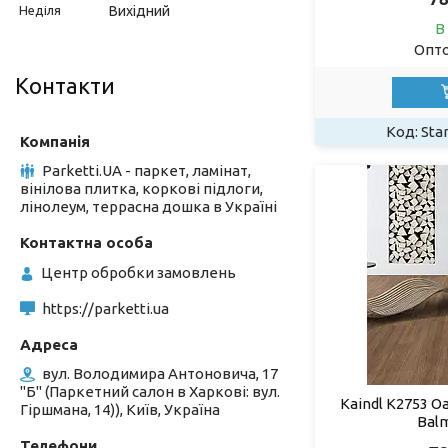
Неділя
Вихідний
В
Опто
Контакти
Sta
Parketti.UA - паркет, ламінат,
вінілова плитка, коркові підлоги,
лінолеум, террасна дошка в Україні
Центр обробки замовлень
https://parketti.ua
вул. Володимира Антоновича, 17
"Б" (Паркетний салон в Харкові: вул.
Kaindl К2753 O
Гіршмана, 14)), Київ, Україна
Balm