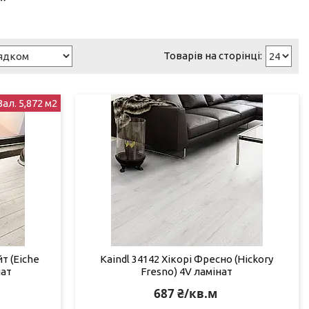
Зал. 5,872 м2
т (Eiche
Kaindl 34142 Хікорі Фресно (Hickory
нат
Fresno) 4V ламінат
687 ₴/кв.м