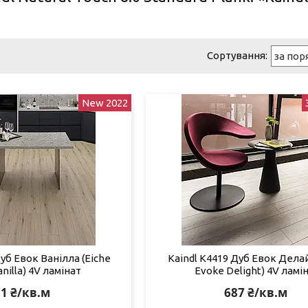
New 2022
уб Евок Ванілла (Eiche
Kaindl K4419 Дуб Евок Делай
nilla) 4V ламінат
Evoke Delight) 4V ламі
1 ₴/кв.м
687 ₴/кв.м