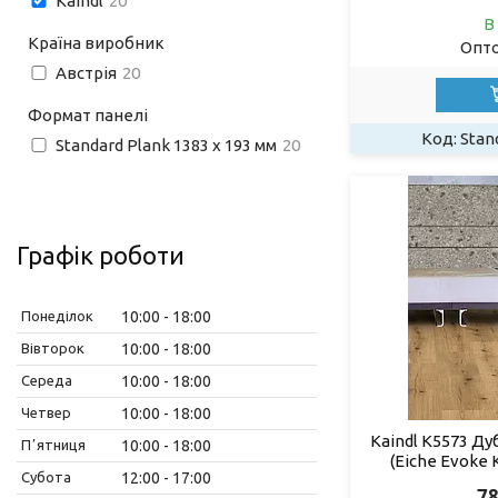
Kaindl
20
В
Країна виробник
Опто
Австрія
20
Формат панелі
Stan
Standard Plank 1383 х 193 мм
20
Графік роботи
Понеділок
10:00
18:00
Вівторок
10:00
18:00
Середа
10:00
18:00
Четвер
10:00
18:00
Kaindl K5573 Ду
Пʼятниця
10:00
18:00
(Eiche Evoke 
Субота
12:00
17:00
78