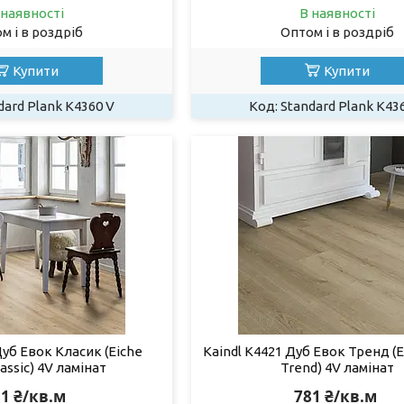
 наявності
В наявності
м і в роздріб
Оптом і в роздріб
Купити
Купити
dard Plank K4360 V
Standard Plank K43
Дуб Евок Класик (Eiche
Kaindl K4421 Дуб Евок Тренд (
assic) 4V ламінат
Trend) 4V ламінат
1 ₴/кв.м
781 ₴/кв.м