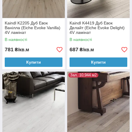
Kaindl K2205 Дуб Евок
Kaindl K4419 Дуб Евок
Ванілла (Eiche Evoke Vanilla)
Делайт (Eiche Evoke Delight)
4V ламінат
4V ламінат
В наявності
В наявності
781
687
₴/кв.м
₴/кв.м
Купити
Купити
Зал. 10,944 м2