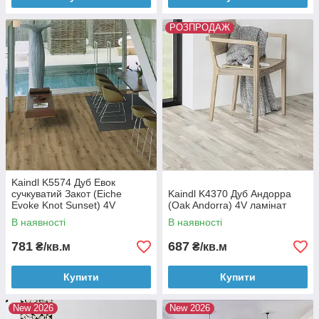
РОЗПРОДАЖ
Kaindl K5574 Дуб Евок
сучкуватий Закот (Eiche
Kaindl K4370 Дуб Андорра
Evoke Knot Sunset) 4V
(Oak Andorra) 4V ламінат
ламінат
В наявності
В наявності
781
687
₴/кв.м
₴/кв.м
Купити
Купити
New 2026
New 2026