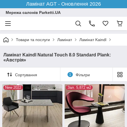
Ламінат AGT - Оновлення 2026
Мережа салонів Parketti.UA
Товари та послуги
Ламінат
Ламінат Kaindl
Ламінат Kaindl Natural Touch 8.0 Standard Plank:
«Австрія»
Сортування
1
Фільтри
New 2022
Зал. 5,872 м2