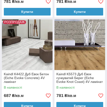
781
781
₴/кв.м
₴/кв.м
Купити
Купити
РОЗПРОДАЖ
Kaindl K4422 Дуб Евок Бетон
Kaindl K5573 Дуб Евок
(Eiche Evoke Concrete) 4V
сучкуватий Берег (Eiche
ламінат
Evoke Knot Coast) 4V ламінат
В наявності
В наявності
687
781
₴/кв.м
₴/кв.м
Купити
Купити