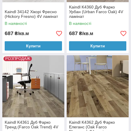
Kaindl K4360 Дуб Фарко
Kaindl 34142 Хікорі Фресно
Урбан (Urban Farco Oak) 4V
(Hickory Fresno) 4V ламінат
ламінат
В наявності
В наявності
687
687
₴/кв.м
₴/кв.м
Купити
Купити
РОЗПРОДАЖ
Kaindl K4361 Дуб Фарко
Kaindl K4362 Дуб Фарко
Тренд (Farco Oak Trend) 4V
Елеганс (Oak Farco