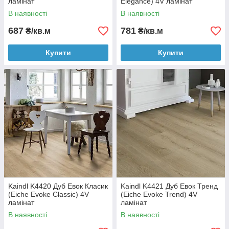
ламінат
Elegance) 4V ламінат
В наявності
В наявності
687
781
₴/кв.м
₴/кв.м
Купити
Купити
Kaindl K4420 Дуб Евок Класик
Kaindl K4421 Дуб Евок Тренд
(Eiche Evoke Classic) 4V
(Eiche Evoke Trend) 4V
ламінат
ламінат
В наявності
В наявності