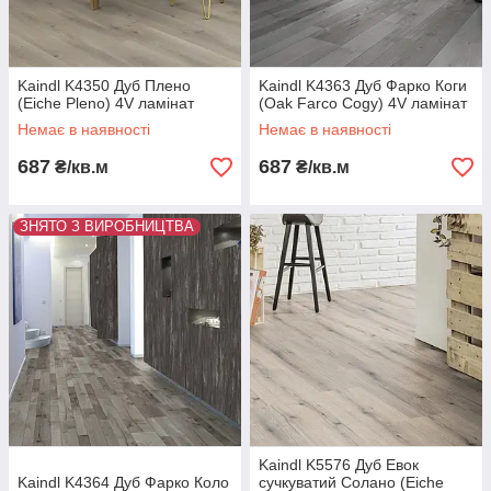
Kaindl K4350 Дуб Плено
Kaindl K4363 Дуб Фарко Коги
(Eiche Pleno) 4V ламінат
(Oak Farco Cogy) 4V ламінат
Немає в наявності
Немає в наявності
687
687
₴/кв.м
₴/кв.м
ЗНЯТО З ВИРОБНИЦТВА
Kaindl K5576 Дуб Евок
Kaindl K4364 Дуб Фарко Коло
сучкуватий Солано (Eiche