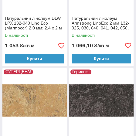
Натуральний лінолеум DLW
Натуральний лінолеум
LPX 132-040 Lino Eco
Armstrong LinoEco 2 мм 132-
(Marmocor) 2.0 мм; 2,4 х 2 м
025, 030, 040, 041, 042, 050,
053, 054, 058, 072, 073, 080
В наявності
В наявності
1 053
1 066,10
₴/кв.м
₴/кв.м
Купити
Купити
СУПЕРЦЕНА!
Германия