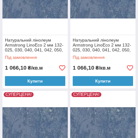
Натуральний лінолеум
Натуральний лінолеум
Armstrong LinoEco 2 мм 132-
Armstrong LinoEco 2 мм 132-
025, 030, 040, 041, 042, 050,
025, 030, 040, 041, 042, 050,
053, 054, 058, 072, 073, 080
053, 054, 058, 072, 073, 080
Під замовлення
Під замовлення
Синій
Оливковий
1 066,10
1 066,10
₴/кв.м
₴/кв.м
Купити
Купити
СУПЕРЦЕНА!
СУПЕРЦЕНА!