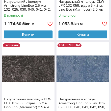
Натуральний лінолеум
Натуральний лінолеум DLW
Armstrong LinoEco 2,5 мм
LPX 132-058, відріз 5 х 2 м;
132- 025, 030, 040, 041, 042,
Lino Eco (Marmocor) 2.0 мм
050, 053, 054, 058, 072, 073,
В наявності
В наявності
080
1 174,60
1 053
₴/кв.м
₴/кв.м
Купити
Купити
Германия
СУПЕРЦЕНА!
Натуральный линолеум DLW
Натуральний лінолеум
LPX 132-058, отрез 5 х 2 м;
Armstrong LinoEco 2 мм 132-
Lino Eco (Marmocor) 2.5 мм
025, 030, 040, 041, 042, 050,