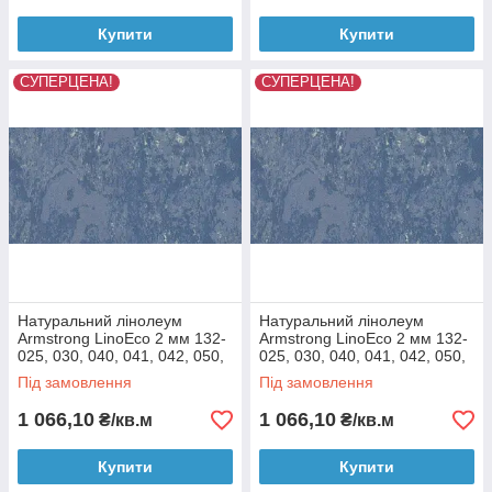
Купити
Купити
СУПЕРЦЕНА!
СУПЕРЦЕНА!
Натуральний лінолеум
Натуральний лінолеум
Armstrong LinoEco 2 мм 132-
Armstrong LinoEco 2 мм 132-
025, 030, 040, 041, 042, 050,
025, 030, 040, 041, 042, 050,
053, 054, 058, 072, 073, 080
053, 054, 058, 072, 073, 080
Під замовлення
Під замовлення
Бежевий
Різні кольори
1 066,10
1 066,10
₴/кв.м
₴/кв.м
Купити
Купити