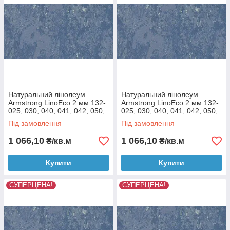
Натуральний лінолеум
Натуральний лінолеум
Armstrong LinoEco 2 мм 132-
Armstrong LinoEco 2 мм 132-
025, 030, 040, 041, 042, 050,
025, 030, 040, 041, 042, 050,
053, 054, 058, 072, 073, 080
053, 054, 058, 072, 073, 080
Під замовлення
Під замовлення
Сірий
Чорний
1 066,10
1 066,10
₴/кв.м
₴/кв.м
Купити
Купити
СУПЕРЦЕНА!
СУПЕРЦЕНА!