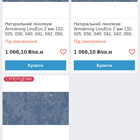
Натуральний лінолеум
Натуральний лінолеум
Armstrong LinoEco 2 мм 132-
Armstrong LinoEco 2 мм 132-
025, 030, 040, 041, 042, 050,
025, 030, 040, 041, 042, 050,
053, 054, 058, 072, 073, 080
053, 054, 058, 072, 073, 080
Під замовлення
Під замовлення
Пісочний
Жовтий
1 066,10
1 066,10
₴/кв.м
₴/кв.м
Купити
Купити
СУПЕРЦЕНА!