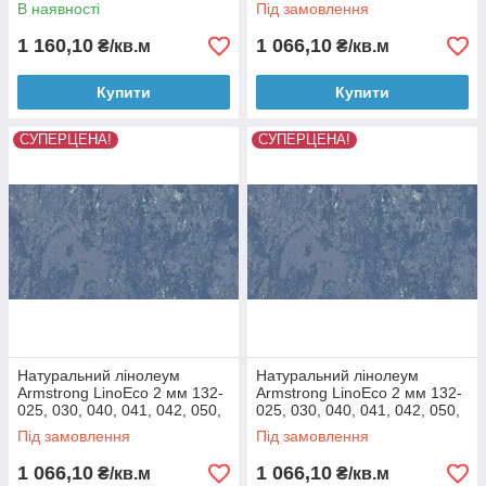
053, 054, 058, 072, 073, 080
В наявності
Під замовлення
Золотистий
1 160,10
1 066,10
₴/кв.м
₴/кв.м
Купити
Купити
СУПЕРЦЕНА!
СУПЕРЦЕНА!
Натуральний лінолеум
Натуральний лінолеум
Armstrong LinoEco 2 мм 132-
Armstrong LinoEco 2 мм 132-
025, 030, 040, 041, 042, 050,
025, 030, 040, 041, 042, 050,
053, 054, 058, 072, 073, 080
053, 054, 058, 072, 073, 080
Під замовлення
Під замовлення
Кава з молоком
Коричневий
1 066,10
1 066,10
₴/кв.м
₴/кв.м