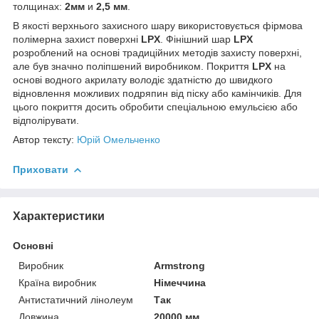
толщинах:
2мм
и
2,5 мм
.
В якості верхнього захисного шару використовується фірмова
полімерна захист поверхні
LPX
. Фінішний шар
LPX
розроблений на основі традиційних методів захисту поверхні,
але був значно поліпшений виробником. Покриття
LPX
на
основі водного акрилату володіє здатністю до швидкого
відновлення можливих подряпин від піску або камінчиків. Для
цього покриття досить обробити спеціальною емульсією або
відполірувати.
Автор тексту:
Юрій Омельченко
Приховати
Характеристики
Основні
Виробник
Armstrong
Країна виробник
Німеччина
Антистатичний лінолеум
Так
Довжина
20000 мм