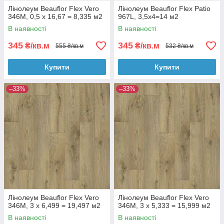
Лінолеум Beauflor Flex Vero
Лінолеум Beauflor Flex Patio
346M, 0,5 х 16,67 = 8,335 м2
967L, 3,5х4=14 м2
В наявності
В наявності
345
345
₴/кв.м
₴/кв.м
555 ₴/кв.м
532 ₴/кв.м
Купити
Купити
–33%
–33%
Лінолеум Beauflor Flex Vero
Лінолеум Beauflor Flex Vero
346M, 3 х 6,499 = 19,497 м2
346M, 3 х 5,333 = 15,999 м2
В наявності
В наявності