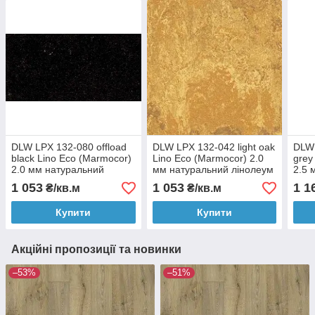
DLW LPX 132-080 offload
DLW LPX 132-042 light oak
DLW
black Lino Eco (Marmocor)
Lino Eco (Marmocor) 2.0
grey
2.0 мм натуральний
мм натуральний лінолеум
2.5 
лінолеум
ліно
1 053
1 053
1 1
₴/кв.м
₴/кв.м
Купити
Купити
Акційні пропозиції та новинки
–53%
–51%