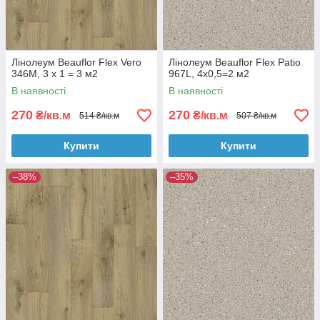
Лінолеум Beauflor Flex Vero
Лінолеум Beauflor Flex Patio
346M, 3 х 1 = 3 м2
967L, 4х0,5=2 м2
В наявності
В наявності
270
270
₴/кв.м
₴/кв.м
514 ₴/кв.м
507 ₴/кв.м
Купити
Купити
–38%
–35%