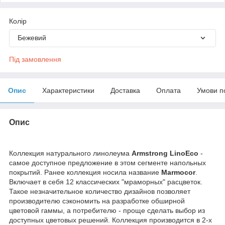
Колір
Бежевий
Під замовлення
Опис
Характеристики
Доставка
Оплата
Умови п
Опис
Коллекция натурального линолеума
Armstrong LinoEco
-
самое доступное предложение в этом сегменте напольных
покрытий. Ранее коллекция носила название
Marmocor
.
Включает в себя 12 классических "мраморных" расцветок.
Такое незначительное количество дизайнов позволяет
производителю сэкономить на разработке обширной
цветовой гаммы, а потребителю - проще сделать выбор из
доступных цветовых решений. Коллекция производится в 2-х