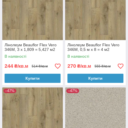
Лінолеум Beauflor Flex Vero
Лінолеум Beauflor Flex Vero
346M, 3 х 1,809 = 5,427 м2
346M, 0,5 м х 8 = 4 м2
В наявності
В наявності
244
270
₴/кв.м
₴/кв.м
514 ₴/кв.м
555 ₴/кв.м
Купити
Купити
–47%
–47%