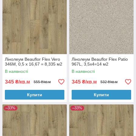
Лінолеум Beauflor Flex Vero
Лінолеум Beauflor Flex Patio
346M, 0,5 х 16,67 = 8,335 м2
967L, 3,5х4=14 м2
В наявності
В наявності
345
345
₴/кв.м
₴/кв.м
555 ₴/кв.м
532 ₴/кв.м
Купити
Купити
–33%
–33%