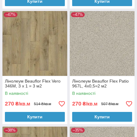
Купити
Купити
–47%
–47%
Лінолеум Beauflor Flex Vero
Лінолеум Beauflor Flex Patio
346M, 3 х 1 = 3 м2
967L, 4х0,5=2 м2
В наявності
В наявності
270
270
₴/кв.м
₴/кв.м
514 ₴/кв.м
507 ₴/кв.м
Купити
Купити
–38%
–35%