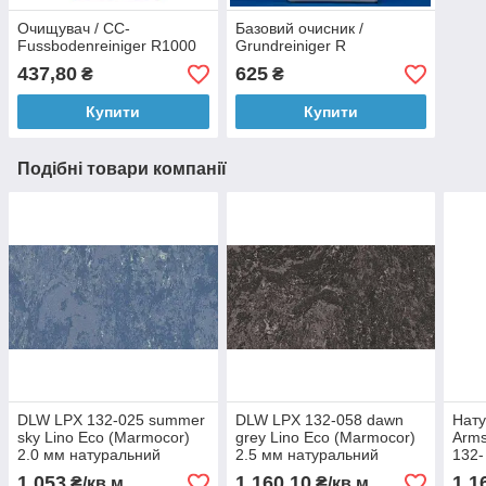
Очищувач / СС-
Базовий очисник /
Fussbodenreiniger R1000
Grundreiniger R
437,80
625
₴
₴
Купити
Купити
Подібні товари компанії
DLW LPX 132-025 summer
DLW LPX 132-058 dawn
Нату
sky Lino Eco (Marmocor)
grey Lino Eco (Marmocor)
Arms
2.0 мм натуральний
2.5 мм натуральний
132-
лінолеум
лінолеум
042,
1 053
1 160,10
1 1
₴/кв.м
₴/кв.м