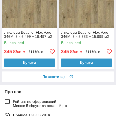
Лінолеум Beauflor Flex Vero
Лінолеум Beauflor Flex Vero
346M, 3 х 6,499 = 19,497 м2
346M, 3 х 5,333 = 15,999 м2
В наявності
В наявності
345
345
₴/кв.м
₴/кв.м
514 ₴/кв.м
514 ₴/кв.м
Купити
Купити
Показати ще
Про нас
Рейтинг не сформований
Менше 5 відгуків за останній рік
Працює з 26.03.2014