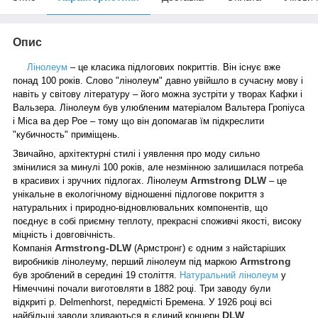
Опис
Лінолеум
– це класика підлогових покриттів. Він існує вже
понад 100 років. Слово "лінолеум" давно увійшло в сучасну мову і
навіть у світову літературу – його можна зустріти у творах Кафки і
Вальзера. Лінолеум був улюбленим матеріалом Вальтера Гропіуса
і Міса ва дер Рое – тому що він допомагав їм підкреслити
"кубичность" приміщень.
Звичайно, архітектурні стилі і уявлення про моду сильно
змінилися за минулі 100 років, але незмінною залишилася потреба
Armstrong DLW
в красивих і зручних підлогах. Лінолеум
– це
унікальне в екологічному відношенні підлогове покриття з
натуральних і природно-відновлювальних компонентів, що
поєднує в собі приємну теплоту, прекрасні споживчі якості, високу
міцність і довговічність.
Armstrong-DLW
Компанія
(Армстронг) є одним з найстаріших
Armstrong
виробників лінолеуму, перший лінолеум під маркою
був зроблений в середині 19 століття.
Натуральний лінолеум
у
Німеччині почали виготовляти в 1882 році. Три заводу були
відкриті р. Delmenhorst, передмісті Бремена. У 1926 році всі
DLW
найбільші заводи зливаються в єдиний концерн
.