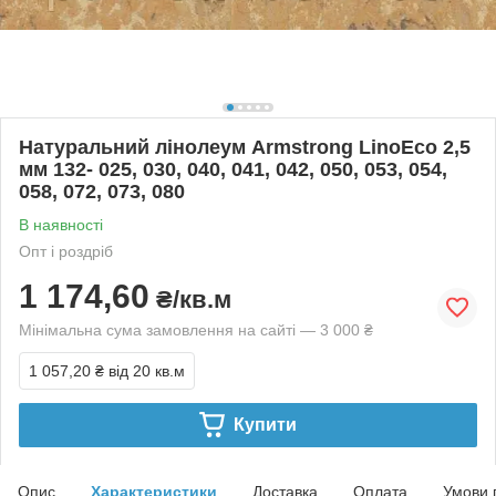
Натуральний лінолеум Armstrong LinoEco 2,5
мм 132- 025, 030, 040, 041, 042, 050, 053, 054,
058, 072, 073, 080
В наявності
Опт і роздріб
1 174,60
₴/кв.м
Мінімальна сума замовлення на сайті — 3 000 ₴
1 057,20 ₴
від 20 кв.м
Купити
Опис
Характеристики
Доставка
Оплата
Умови 