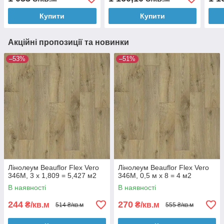
072,
Купити
Купити
Акційні пропозиції та новинки
–53%
–51%
Лінолеум Beauflor Flex Vero
Лінолеум Beauflor Flex Vero
346M, 3 х 1,809 = 5,427 м2
346M, 0,5 м х 8 = 4 м2
В наявності
В наявності
244
270
₴/кв.м
₴/кв.м
514 ₴/кв.м
555 ₴/кв.м