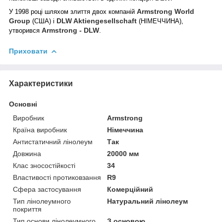
Armstrong World
У 1998 році шляхом злиття двох компаній
Group
DLW Aktiengesellschaft
(США) і
(НІМЕЧЧИНА),
Armstrong - DLW
утворився
.
Приховати
Характеристики
Основні
Виробник
Armstrong
Країна виробник
Німеччина
Антистатичний лінолеум
Так
Довжина
20000 мм
Клас зносостійкості
34
Властивості протиковзання
R9
Сфера застосування
Комерційний
Тип лінолеумного
Натуральний лінолеум
покриття
Тип основи лінолеумного
З основою