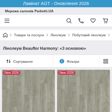
Ламінат AGT - Оновлення 2026
Мережа салонів Parketti.UA
Товари та послуги
Лінолеум
Побутовий лінолеум
Лінолеум Beauflor Harmony: «З основою»
Сортування
1
Фільтри
New 2026
New 2026