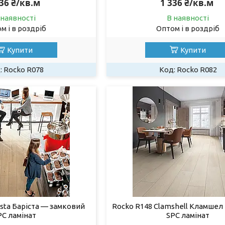
336 ₴/кв.м
1 336 ₴/кв.м
 наявності
В наявності
м і в роздріб
Оптом і в роздріб
Купити
Купити
Rocko R078
Rocko R082
ista Баріста — замковий
Rocko R148 Clamshell Кламшел 
PC ламінат
SPC ламінат