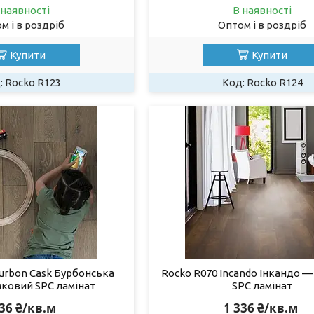
 наявності
В наявності
м і в роздріб
Оптом і в роздріб
Купити
Купити
Rocko R123
Rocko R124
urbon Cask Бурбонська
Rocko R070 Incando Інкандо 
мковий SPC ламінат
SPC ламінат
336 ₴/кв.м
1 336 ₴/кв.м