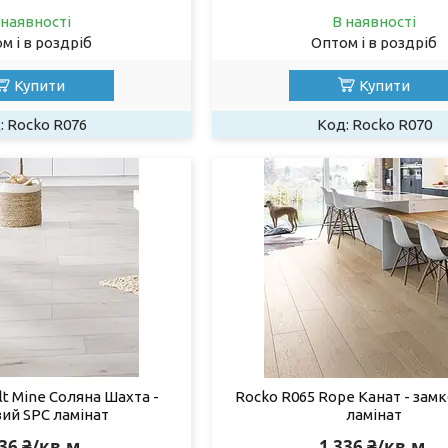
 наявності
В наявності
м і в роздріб
Оптом і в роздріб
Купити
Купити
Rocko R076
Rocko R070
lt Mine Соляна Шахта -
Rocko R065 Rope Канат - зам
ий SPC ламінат
ламінат
336 ₴/кв.м
1 336 ₴/кв.м