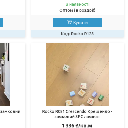
В наявності
Оптом і в роздріб
Купити
Rocko R128
— замковий
Rocko R081 Crescendo Крещендо -
замковий SPC ламінат
1 336 ₴/кв.м