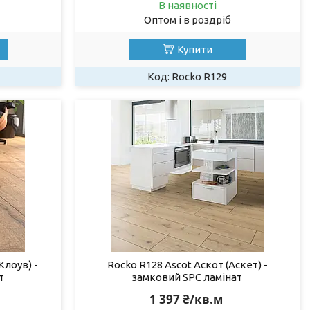
В наявності
Оптом і в роздріб
Купити
Rocko R129
Клоув) -
Rocko R128 Ascot Аскот (Аскет) -
т
замковий SPC ламінат
1 397 ₴/кв.м