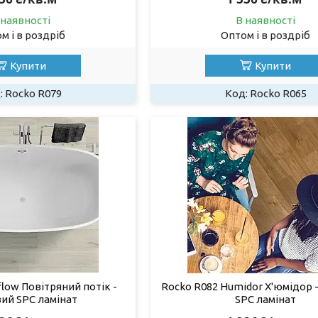
 наявності
В наявності
м і в роздріб
Оптом і в роздріб
Купити
Купити
Rocko R079
Rocko R065
flow Повітряний потік -
Rocko R082 Humidor Х'юмідор 
ий SPC ламінат
SPC ламінат