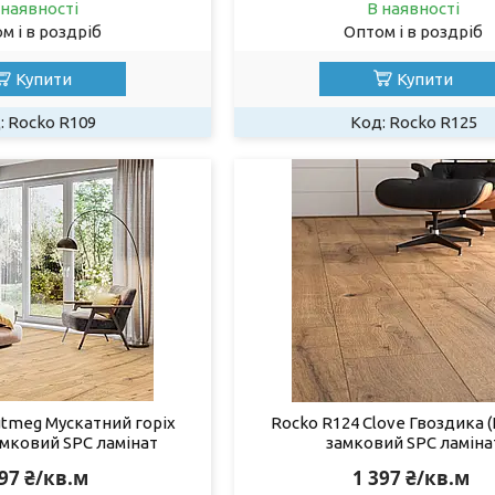
 наявності
В наявності
м і в роздріб
Оптом і в роздріб
Купити
Купити
Rocko R109
Rocko R125
utmeg Мускатний горіх
Rocko R124 Clove Гвоздика (
замковий SPC ламінат
замковий SPC ламіна
397 ₴/кв.м
1 397 ₴/кв.м