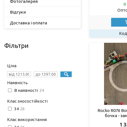
Фотогалерея
В
Опто
Відгуки
Доставка і оплата
Фільтри
Ціна
Наявність
В наявності
24
Клас зносостійкості
34
26
Rocko R076 Bo
бочка - за
Клас використання
1 