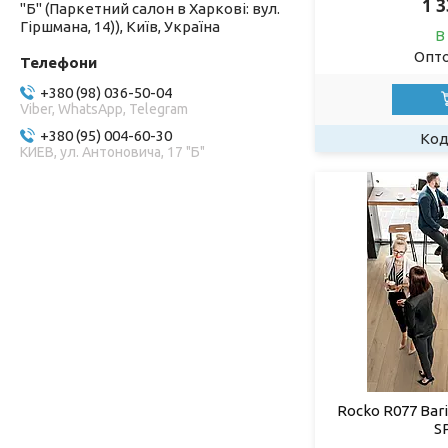
1 
"Б" (Паркетний салон в Харкові: вул.
Гіршмана, 14)), Київ, Україна
В
Опто
+380 (98) 036-50-04
Viber, WhatsApp, Telegram
+380 (95) 004-60-30
КИЕВ, ул. Антоновича, 17 "Б"
Rocko R077 Bar
S