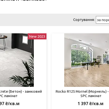
New 2023
rete (Бетон) - замковий
Rocko R125 Mornel (Морнель) 
PC ламінат
SPC ламінат
397 ₴/кв.м
1 397 ₴/кв.м