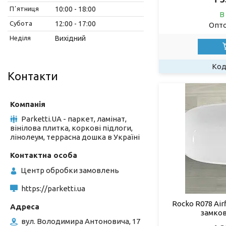
Пʼятниця
10:00
18:00
В
Субота
12:00
17:00
Опто
Неділя
Вихідний
Контакти
Parketti.UA - паркет, ламінат,
вінілова плитка, коркові підлоги,
лінолеум, террасна дошка в Україні
Центр обробки замовлень
https://parketti.ua
Rocko R078 Air
замков
вул. Володимира Антоновича, 17