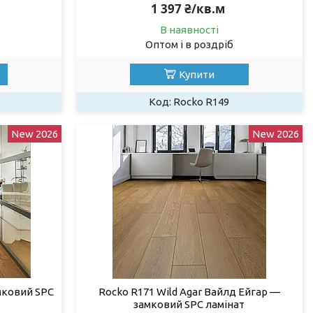
1 397 ₴/кв.м
В наявності
Оптом і в роздріб
Купити
Rocko R149
New 2026
New 2026
мковий SPC
Rocko R171 Wild Agar Вайлд Ейгар —
замковий SPC ламінат