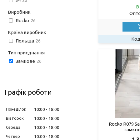
34
26
В
Виробник
Опто
Rocko
26
Країна виробник
Польща
26
Тип приєднання
Замкове
26
Графік роботи
Понеділок
10:00
18:00
Вівторок
10:00
18:00
Rocko R079 Sa
Середа
10:00
18:00
замков
Четвер
10:00
18:00
1 