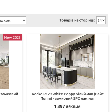
New 2023
- замковий
Rocko R129 White Poppy Білий мак (Вайт
Поппі) - замковий SPC ламінат
1 397 ₴/кв.м