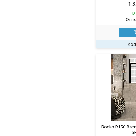
1 
В
Опто
Rocko R150 Bre
S