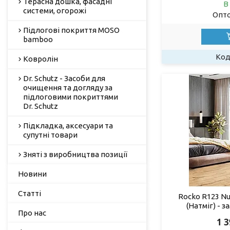
Терасна дошка, фасадні
В
системи, огорожі
Опто
Підлогові покриття MOSO
bamboo
Ковролін
Dr. Schutz - Засоби для
очищення та догляду за
підлоговими покриттями
Dr. Schutz
Підкладка, аксесуари та
супутні товари
Зняті з виробництва позиції
Новини
Статті
Rocko R123 N
(Натміг) - 
Про нас
1 