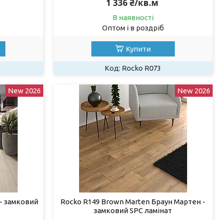
1 336 ₴/кв.м
В наявності
Оптом і в роздріб
Купити
Rocko R073
New 2026
New 2026
- замковий
Rocko R149 Brown Marten Браун Мартен -
замковий SPC ламінат