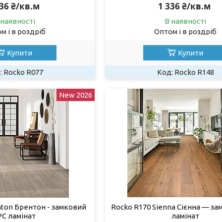
336 ₴/кв.м
1 336 ₴/кв.м
 наявності
В наявності
м і в роздріб
Оптом і в роздріб
Купити
Купити
Rocko R077
Rocko R148
New 2026
nton Брентон - замковий
Rocko R170 Sienna Сієнна — за
PC ламінат
ламінат