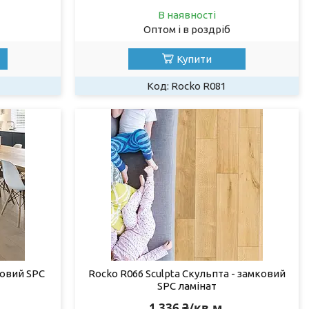
В наявності
Оптом і в роздріб
Купити
Rocko R081
ковий SPC
Rocko R066 Sculpta Скульпта - замковий
SPC ламінат
1 336 ₴/кв.м