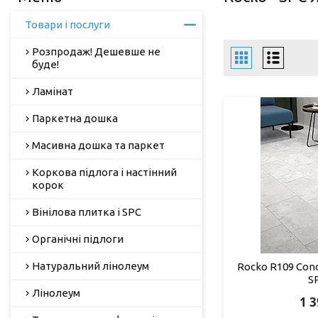
Товари і послуги
Розпродаж! Дешевше не
буде!
Ламінат
Паркетна дошка
Масивна дошка та паркет
Коркова підлога і настінний
корок
Вінілова плитка і SPC
Органічні підлоги
Натуральний лінолеум
Rocko R109 Conc
S
Лінолеум
1 