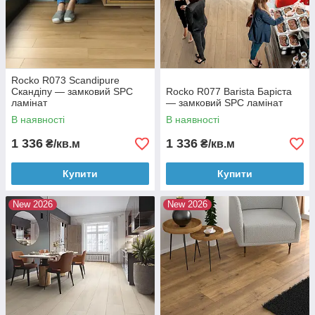
Rocko R073 Scandipure
Скандіпу — замковий SPC
Rocko R077 Barista Баріста
ламінат
— замковий SPC ламінат
В наявності
В наявності
1 336
1 336
₴/кв.м
₴/кв.м
Купити
Купити
New 2026
New 2026