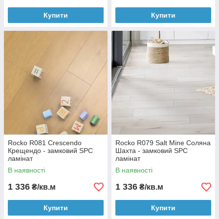
Купити
Купити
Rocko R081 Crescendo
Rocko R079 Salt Mine Соляна
Крещендо - замковий SPC
Шахта - замковий SPC
ламінат
ламінат
В наявності
В наявності
1 336
1 336
₴/кв.м
₴/кв.м
Купити
Купити