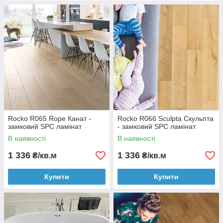
Rocko R065 Rope Канат -
Rocko R066 Sculpta Скульпта
замковий SPC ламінат
- замковий SPC ламінат
В наявності
В наявності
1 336
1 336
₴/кв.м
₴/кв.м
Купити
Купити