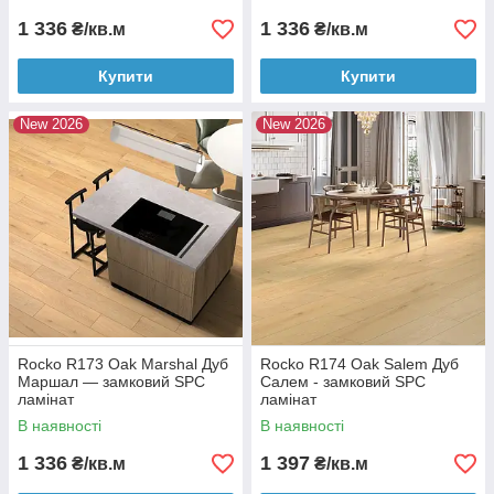
1 336
1 336
₴/кв.м
₴/кв.м
Купити
Купити
New 2026
New 2026
Rocko R173 Oak Marshal Дуб
Rocko R174 Oak Salem Дуб
Маршал — замковий SPC
Салем - замковий SPC
ламінат
ламінат
В наявності
В наявності
1 336
1 397
₴/кв.м
₴/кв.м