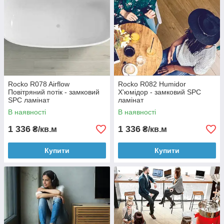
Rocko R078 Airflow
Rocko R082 Humidor
Повітряний потік - замковий
Х'юмідор - замковий SPC
SPC ламінат
ламінат
В наявності
В наявності
1 336
1 336
₴/кв.м
₴/кв.м
Купити
Купити