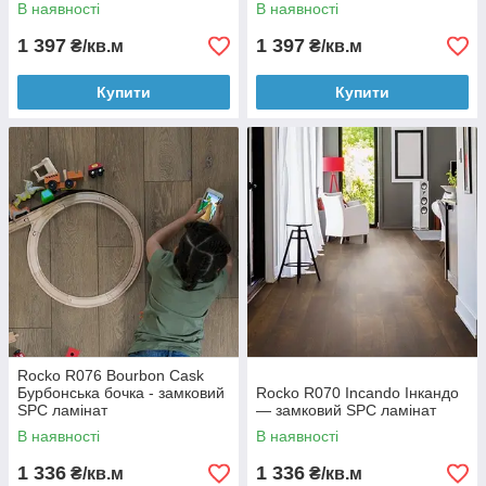
В наявності
В наявності
1 397
1 397
₴/кв.м
₴/кв.м
Купити
Купити
Rocko R076 Bourbon Cask
Бурбонська бочка - замковий
Rocko R070 Incando Інкандо
SPC ламінат
— замковий SPC ламінат
В наявності
В наявності
1 336
1 336
₴/кв.м
₴/кв.м