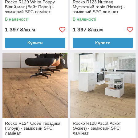
Rocko R129 White Poppy
Rocko R123 Nutmeg
Білий мак (Вайт Поппі) -
Мускатний горіх (Натміг) -
замковий SPC ламінат
замковий SPC ламінат
В наявності
В наявності
1 397
1 397
₴/кв.м
₴/кв.м
Купити
Купити
Rocko R124 Clove Гвоздика
Rocko R128 Ascot Аскот
(Клоув) - замковий SPC
(Аскет) - замковий SPC
ламінат
ламінат