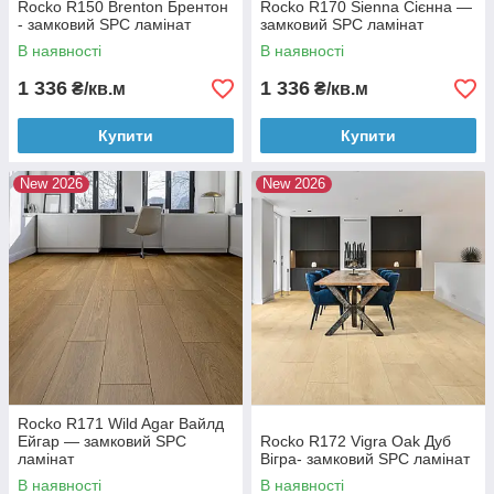
Rocko R150 Brenton Брентон
Rocko R170 Sienna Сієнна —
- замковий SPC ламінат
замковий SPC ламінат
В наявності
В наявності
1 336
1 336
₴/кв.м
₴/кв.м
Купити
Купити
New 2026
New 2026
Rocko R171 Wild Agar Вайлд
Ейгар — замковий SPC
Rocko R172 Vigra Oak Дуб
ламінат
Вігра- замковий SPC ламінат
В наявності
В наявності