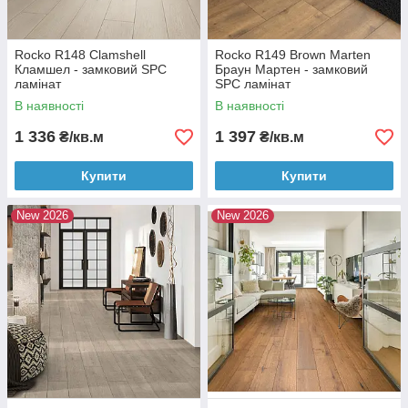
Rocko R148 Clamshell
Rocko R149 Brown Marten
Кламшел - замковий SPC
Браун Мартен - замковий
ламінат
SPC ламінат
В наявності
В наявності
1 336
1 397
₴/кв.м
₴/кв.м
Купити
Купити
New 2026
New 2026