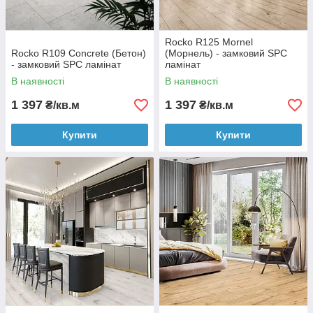
Rocko R125 Mornel
Rocko R109 Concrete (Бетон)
(Морнель) - замковий SPC
- замковий SPC ламінат
ламінат
В наявності
В наявності
1 397
1 397
₴/кв.м
₴/кв.м
Купити
Купити