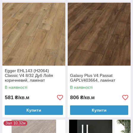
Egger EHL143 (H2064)
Classic V4 8/32 Дуб Лойя
Galaxy Plus V4 Passat
коричневий, ламінат
GAPLV403664, ламінат
В наявності
В наявності
581
806
₴/кв.м
₴/кв.м
Купити
Купити
Зал 10,32м