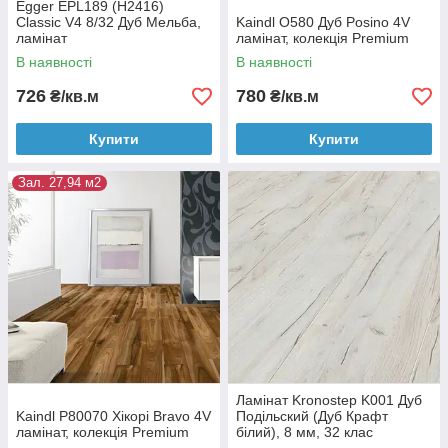
Egger EPL189 (H2416)
Classic V4 8/32 Дуб Мельба,
Kaindl O580 Дуб Posino 4V
ламінат
ламінат, колекція Premium
В наявності
В наявності
726
780
₴/кв.м
₴/кв.м
Купити
Купити
Зал. 27,94 м2
Ламінат Kronostep K001 Дуб
Kaindl P80070 Хікорі Bravo 4V
Подільский (Дуб Крафт
ламінат, колекція Premium
білий), 8 мм, 32 клас