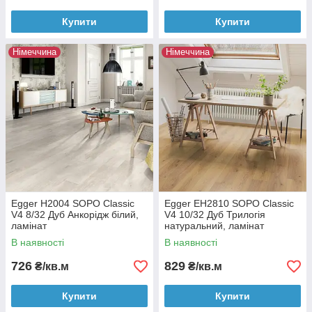
Купити
Купити
Німеччина
Німеччина
Egger H2004 SOPO Classic
Egger EH2810 SOPO Classic
V4 8/32 Дуб Анкорідж білий,
V4 10/32 Дуб Трилогія
ламінат
натуральний, ламінат
В наявності
В наявності
726
829
₴/кв.м
₴/кв.м
Купити
Купити