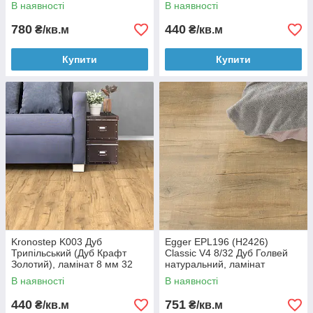
В наявності
В наявності
780
440
₴/кв.м
₴/кв.м
Купити
Купити
Kronostep K003 Дуб
Egger EPL196 (H2426)
Трипільський (Дуб Крафт
Classic V4 8/32 Дуб Голвей
Золотий), ламінат 8 мм 32
натуральний, ламінат
клас
В наявності
В наявності
440
751
₴/кв.м
₴/кв.м