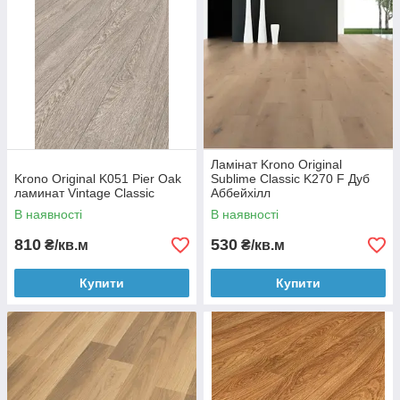
Ламінат Krono Original
Krono Original K051 Pier Oak
Sublime Classic K270 F Дуб
ламинат Vintage Classic
Аббейхілл
В наявності
В наявності
810
530
₴/кв.м
₴/кв.м
Купити
Купити