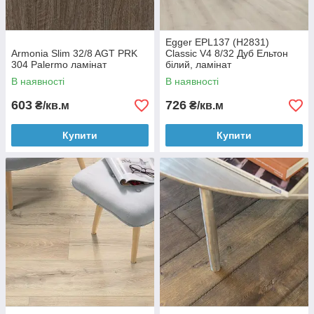
Egger EPL137 (H2831)
Armonia Slim 32/8 AGT PRK
Classic V4 8/32 Дуб Ельтон
304 Palermo ламінат
білий, ламінат
В наявності
В наявності
603
726
₴/кв.м
₴/кв.м
Купити
Купити