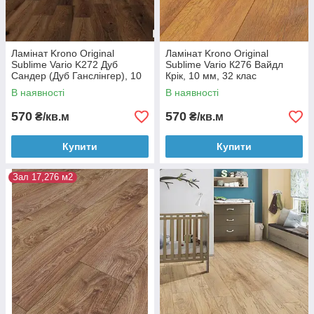
Ламінат Krono Original
Ламінат Krono Original
Sublime Vario K272 Дуб
Sublime Vario К276 Вайдл
Сандер (Дуб Ганслінгер), 10
Крік, 10 мм, 32 клас
мм, 32 клас
В наявності
В наявності
570
570
₴/кв.м
₴/кв.м
Купити
Купити
Зал 17,276 м2