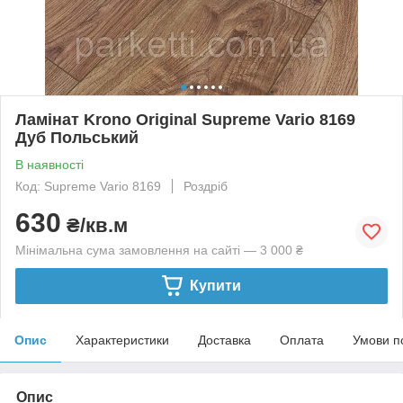
Ламінат Krono Original Supreme Vario 8169
Дуб Польський
В наявності
Код: Supreme Vario 8169
Роздріб
630
₴/кв.м
Мінімальна сума замовлення на сайті — 3 000 ₴
Купити
Опис
Характеристики
Доставка
Оплата
Умови п
Опис