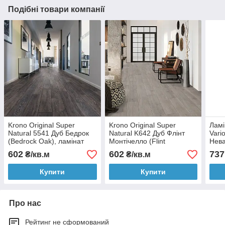
Подібні товари компанії
Krono Original Super
Krono Original Super
Ламі
Natural 5541 Дуб Бедрок
Natural K642 Дуб Флінт
Vari
(Bedrock Oak), ламінат
Монтічелло (Flint
Нев
Monticello Oak), ламінат
602
602
737
₴/кв.м
₴/кв.м
Купити
Купити
Про нас
Рейтинг не сформований