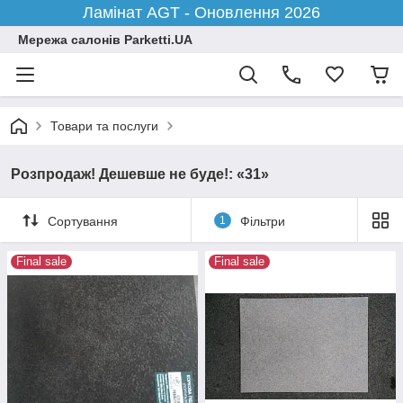
Ламінат AGT - Оновлення 2026
Мережа салонів Parketti.UA
Товари та послуги
Розпродаж! Дешевше не буде!: «31»
Сортування
1
Фільтри
Final sale
Final sale