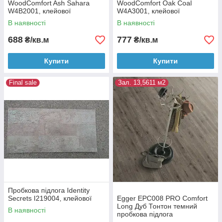
WoodComfort Ash Sahara
WoodComfort Oak Coal
W4B2001, клейової
W4A3001, клейової
В наявності
В наявності
688
777
₴/кв.м
₴/кв.м
Купити
Купити
Final sale
Зал. 13,5611 м2
Пробкова підлога Identity
Secrets I219004, клейової
Egger EPC008 PRO Comfort
Long Дуб Тонтон темний
В наявності
пробкова підлога