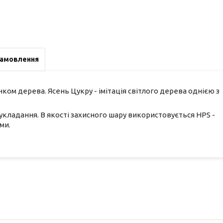
замовлення
м дерева. Ясень Цукру - імітація світлого дерева однією з
укладання. В якості захисного шару використовується HPS -
ми.