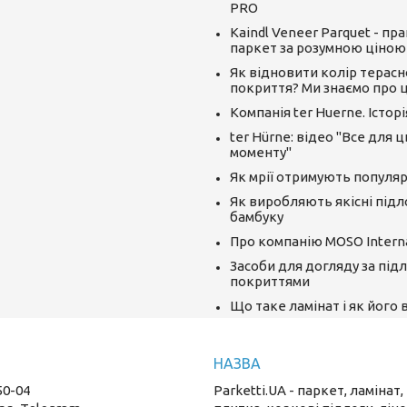
PRO
Kaindl Veneer Parquet - пр
паркет за розумною ціною
Як відновити колір терасн
покриття? Ми знаємо про ц
Компанія ter Huerne. Істор
ter Hürne: відео "Все для 
моменту"
Як мрії отримують популяр
Як виробляють якісні підл
бамбуку
Про компанію MOSO Interna
Засоби для догляду за під
покриттями
Що таке ламінат і як його
50-04
Parketti.UA - паркет, ламінат,