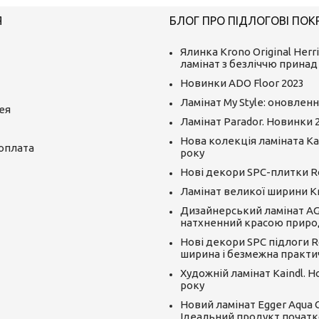
Я
БЛОГ ПРО ПІДЛОГОВІ ПОК
Ялинка Krono Original Herr
ламінат з безліччю принад
Новинки ADO Floor 2023
Ламінат My Style: оновленн
ея
Ламінат Parador. Новинки 
Нова колекція ламіната Kai
 оплата
року
Нові декори SPC-плитки R
Ламінат великої ширини K
Дизайнерський ламінат AGT
натхненний красою приро
Нові декори SPC підлоги R
ширина і безмежна практи
Художній ламінат Kaindl. 
року
Новий ламінат Egger Aqua CLI
Ідеальний продукт початк