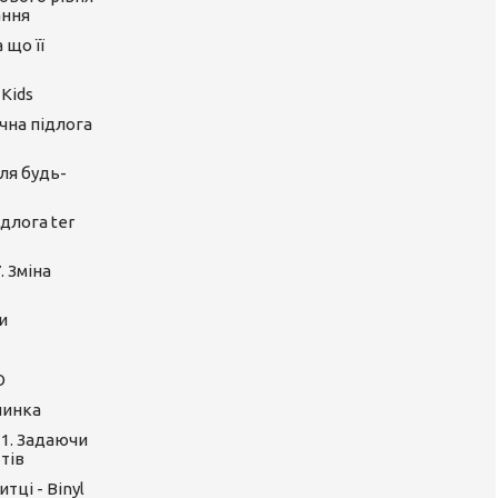
ання
 що її
 Kids
ічна підлога
ля будь-
длога ter
. Зміна
и
O
линка
 1. Задаючи
тів
тці - Binyl