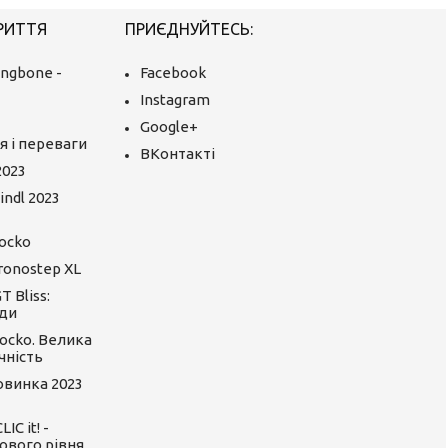
РИТТЯ
ПРИЄДНУЙТЕСЬ:
ingbone -
Facebook
Instagram
Google+
я і переваги
ВКонтакті
2023
ndl 2023
ocko
ronostep XL
 Bliss:
ди
ocko. Велика
чність
Новинка 2023
C it! -
ового рівня