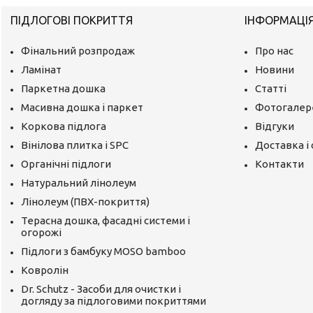
ПІДЛОГОВІ ПОКРИТТЯ
ІНФОРМАЦІ
Фінальний розпродаж
Про нас
Ламінат
Новини
Паркетна дошка
Статті
Масивна дошка і паркет
Фотогалер
Коркова підлога
Відгуки
Вінілова плитка і SPC
Доставка і
Органічні підлоги
Контакти
Натуральний лінолеум
Лінолеум (ПВХ-покриття)
Терасна дошка, фасадні системи і
огорожі
Підлоги з бамбуку MOSO bamboo
Ковролін
Dr. Schutz - Засоби для очистки і
догляду за підлоговими покриттями