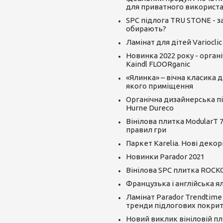
для приватного використ
SPC підлога TRU STONE - за
обирають?
Ламінат для дітей Varioclic
Новинка 2022 року - орган
Kaindl FLOORganic
«Ялинка» – вічна класика д
якого приміщення
Органічна дизайнерська пі
Hurne Dureco
Вінілова плитка ModularT 7
правил гри
Паркет Karelia. Нові декор
Новинки Parador 2021
Вінілова SPC плитка ROCK
Французька і англійська я
Ламінат Parador Trendtime
тренди підлогових покрит
Новий виклик вініловій пли