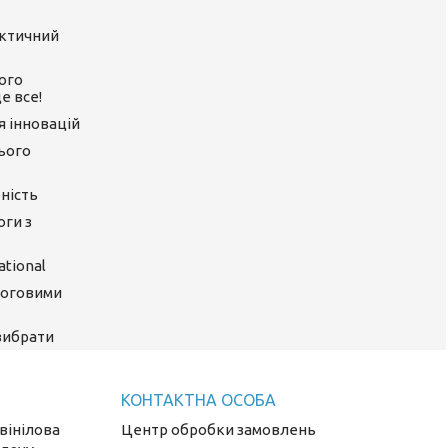
актичний
ого
е все!
ія інновацій
цього
ність
оги з
tional
логовими
 вибрати
 вінілова
Центр обробки замовлень