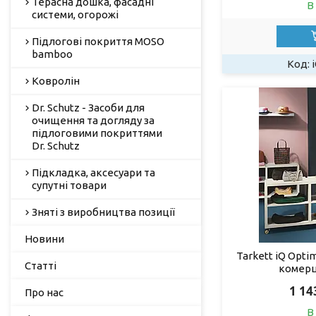
Терасна дошка, фасадні
В
системи, огорожі
Підлогові покриття MOSO
bamboo
Ковролін
Dr. Schutz - Засоби для
очищення та догляду за
підлоговими покриттями
Dr. Schutz
Підкладка, аксесуари та
супутні товари
Зняті з виробництва позиції
Новини
Tarkett iQ Opti
Статті
комерц
1 14
Про нас
В