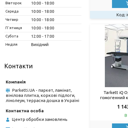
Вівторок
10:00
18:00
Середа
10:00
18:00
Четвер
10:00
18:00
Пʼятниця
10:00
18:00
Субота
12:00
17:00
Неділя
Вихідний
Контакти
Parketti.UA - паркет, ламінат,
Tarkett iQ 
вінілова плитка, коркові підлоги,
гомогенний 
лінолеум, террасна дошка в Україні
1 14
В
Центр обробки замовлень