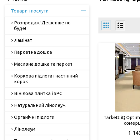
Товари і послуги
Розпродаж! Дешевше не
буде!
Ламінат
Паркетна дошка
Масивна дошка та паркет
Коркова підлога і настінний
корок
Вінілова плитка і SPC
Натуральний лінолеум
Органічні підлоги
Tarkett iQ Opti
комерц
Лінолеум
1 14