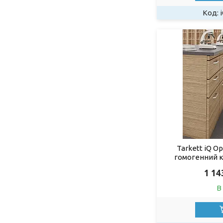
Tarkett iQ O
гомогенний 
1 14
В