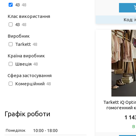
43
48
Клас використання
43
48
Виробник
Tarkett
48
Країна виробник
Швеція
48
Сфера застосування
Комерційний
48
Tarkett iQ Opt
гомогенний 
Графік роботи
1 14
В
Понеділок
10:00
18:00