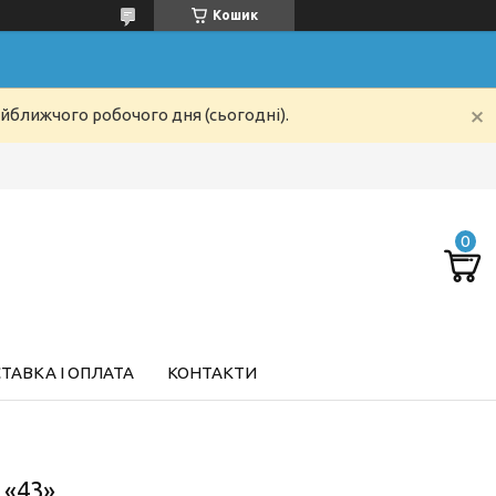
Кошик
айближчого робочого дня (сьогодні).
ТАВКА І ОПЛАТА
КОНТАКТИ
 «43»