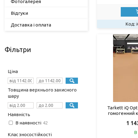
Фотогалерея
Відгуки
Доставка і оплата
Фільтри
Ціна
Товщина верхнього захисного
шару
Tarkett iQ Op
гомогенний 
Наявність
1 14
В наявності
42
В
Клас зносостійкості