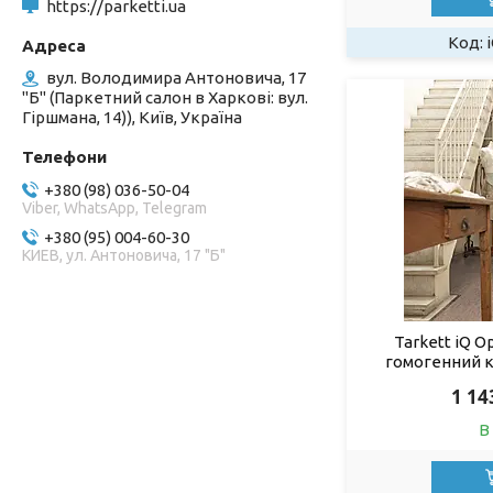
https://parketti.ua
вул. Володимира Антоновича, 17
"Б" (Паркетний салон в Харкові: вул.
Гіршмана, 14)), Київ, Україна
+380 (98) 036-50-04
Viber, WhatsApp, Telegram
+380 (95) 004-60-30
КИЕВ, ул. Антоновича, 17 "Б"
Tarkett iQ O
гомогенний 
1 14
В