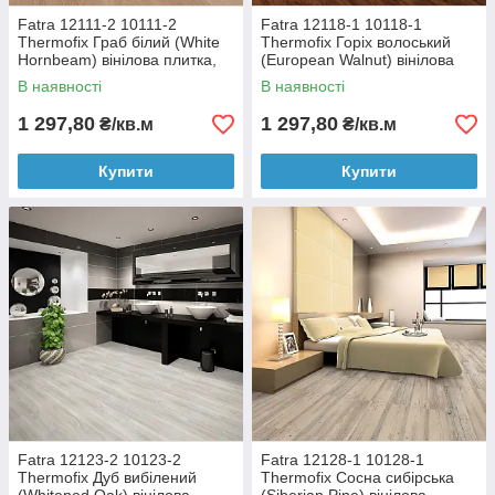
Fatra 12111-2 10111-2
Fatra 12118-1 10118-1
Thermofix Граб білий (White
Thermofix Горіх волоський
Hornbeam) вінілова плитка,
(European Walnut) вінілова
2.5 мм
плитка, 2.5 мм
В наявності
В наявності
1 297,80
1 297,80
₴/кв.м
₴/кв.м
Купити
Купити
Fatra 12123-2 10123-2
Fatra 12128-1 10128-1
Thermofix Дуб вибілений
Thermofix Сосна сибірська