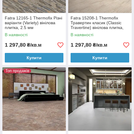
Fatra 12165-1 Thermofix Різні
Fatra 15208-1 Thermofix
варіанти (Variety) вінілова
Травертин класик (Classic
плитка, 2.5 мм
Travertine) вінілова плитка,
2.5 мм
В наявності
В наявності
1 297,80
1 297,80
₴/кв.м
₴/кв.м
Купити
Купити
Топ продажів