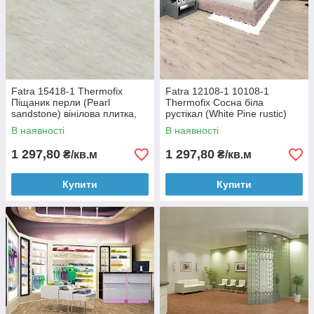
Fatra 15418-1 Thermofix
Fatra 12108-1 10108-1
Піщаник перли (Pearl
Thermofix Сосна біла
sandstone) вінілова плитка,
рустікал (White Pine rustic)
2.5 мм
вінілова плитка, 2.5 мм
В наявності
В наявності
1 297,80
1 297,80
₴/кв.м
₴/кв.м
Купити
Купити