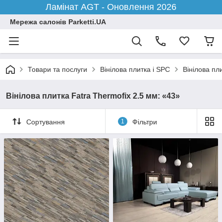
Ламінат AGT - Оновлення 2026
Мережа салонів Parketti.UA
Товари та послуги
Вінілова плитка і SPC
Вінілова пл
Вінілова плитка Fatra Thermofix 2.5 мм: «43»
Сортування
1
Фільтри