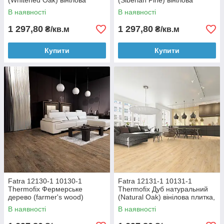
(Whitened Oak) вінілова
(Siberian Pine) вінілова
плитка, 2.5 мм
плитка, 2.5 мм
В наявності
В наявності
1 297,80
1 297,80
₴/кв.м
₴/кв.м
Купити
Купити
Fatra 12130-1 10130-1
Fatra 12131-1 10131-1
Thermofix Фермерське
Thermofix Дуб натуральний
дерево (farmer's wood)
(Natural Oak) вінілова плитка,
вінілова плитка, 2.5 мм
2.5 мм
В наявності
В наявності