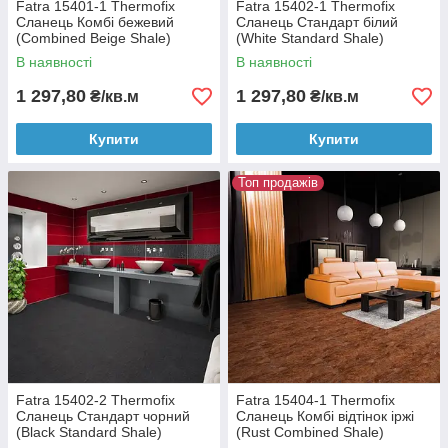
Fatra 15401-1 Thermofix
Fatra 15402-1 Thermofix
Сланець Комбі бежевий
Сланець Стандарт білий
(Combined Beige Shale)
(White Standard Shale)
вінілова плитка, 2.5 мм
вінілова плитка, 2.5 мм
В наявності
В наявності
1 297,80
1 297,80
₴/кв.м
₴/кв.м
Купити
Купити
Топ продажів
Fatra 15402-2 Thermofix
Fatra 15404-1 Thermofix
Сланець Стандарт чорний
Сланець Комбі відтінок іржі
(Black Standard Shale)
(Rust Combined Shale)