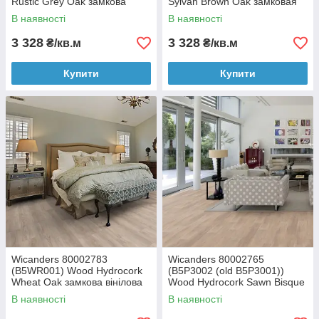
Rustic Grey Oak замкова
Sylvan Brown Oak замковая
вінілова плитка
виниловая плитка
В наявності
В наявності
3 328
3 328
₴/кв.м
₴/кв.м
Купити
Купити
Wicanders 80002783
Wicanders 80002765
(B5WR001) Wood Hydrocork
(B5P3002 (old B5P3001))
Wheat Oak замкова вінілова
Wood Hydrocork Sawn Bisque
плитка
Oak замкова вінілова плитка
В наявності
В наявності