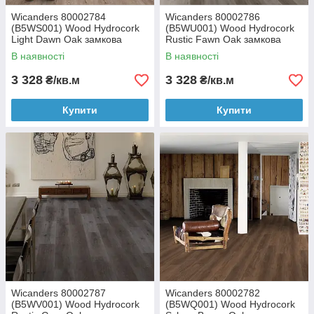
Wicanders 80002784
Wicanders 80002786
(B5WS001) Wood Hydrocork
(B5WU001) Wood Hydrocork
Light Dawn Oak замкова
Rustic Fawn Oak замкова
вінілова плитка
вінілова плитка
В наявності
В наявності
3 328
3 328
₴/кв.м
₴/кв.м
Купити
Купити
Wicanders 80002787
Wicanders 80002782
(B5WV001) Wood Hydrocork
(B5WQ001) Wood Hydrocork