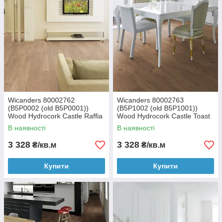
Wicanders 80002762
Wicanders 80002763
(B5P0002 (old B5P0001))
(B5P1002 (old B5P1001))
Wood Hydrocork Castle Raffia
Wood Hydrocork Castle Toast
Oak замкова вінілова плитка
Oak замкова вінілова плитка
В наявності
В наявності
3 328
3 328
₴/кв.м
₴/кв.м
Купити
Купити