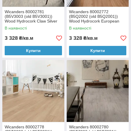
Wicanders 80002781
Wicanders 80002772
(B5V3003 (old B5V3001))
(B5Q2002 (old B5Q2001))
Wood Hydrocork Claw Silver
Wood Hydrocork European
Oak замкова вінілова плитка
Oak замкова вінілова плитка
В наявності
В наявності
3 328
3 328
₴/кв.м
₴/кв.м
Купити
Купити
Wicanders 80002778
Wicanders 80002780