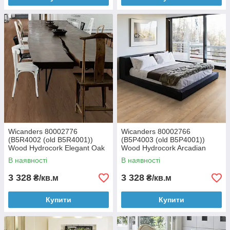
Wicanders 80002776
Wicanders 80002766
(B5R4002 (old B5R4001))
(B5P4003 (old B5P4001))
Wood Hydrocork Elegant Oak
Wood Hydrocork Arcadian
замкова вінілова плитка
Soya Pine замковая
В наявності
В наявності
виниловая плитка
3 328
3 328
₴/кв.м
₴/кв.м
Купити
Купити