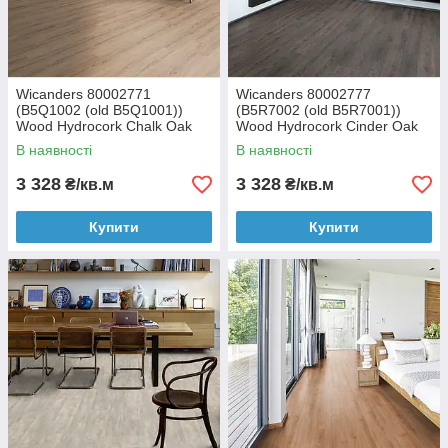
Wicanders 80002771
Wicanders 80002777
(B5Q1002 (old B5Q1001))
(B5R7002 (old B5R7001))
Wood Hydrocork Chalk Oak
Wood Hydrocork Cinder Oak
замкова вінілова плитка
замкова вінілова плитка
В наявності
В наявності
3 328
3 328
₴/кв.м
₴/кв.м
Купити
Купити