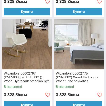
3 328
3 328
₴/кв.м
₴/кв.м
Купити
Купити
Wicanders 80002767
Wicanders 80002775
(B5P5003 (old B5P5001))
(B5R3002) Wood Hydrocork
Wood Hydrocork Arcadian Rye
Wheat Pine замковая
Pine замкова вінілова плитка
виниловая плитка
В наявності
В наявності
3 328
3 328
₴/кв.м
₴/кв.м
Купити
Купити