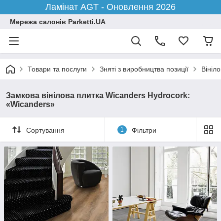
Ламінат AGT - Оновлення 2026
Мережа салонів Parketti.UA
Товари та послуги
Зняті з виробництва позиції
Вініло
Замкова вінілова плитка Wicanders Hydrocork:
«Wicanders»
Сортування
1
Фільтри