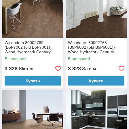
Wicanders 80002769
Wicanders 80002768
(B5P7002 (old B5P7001))
(B5P6002 (old B5P6001))
Wood Hydrocork Century
Wood Hydrocork Century
Fawn Pine замкова вінілова
Morocco Pine замковая
В наявності
В наявності
плитка
виниловая плитка
3 328
3 328
₴/кв.м
₴/кв.м
Купити
Купити