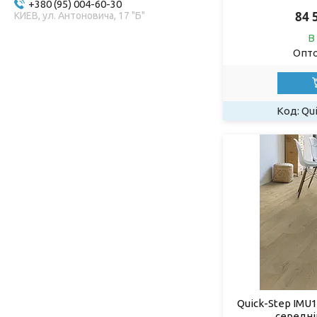
+380 (95) 004-60-30
84 
КИЕВ, ул. Антоновича, 17 "Б"
В
Опто
Qu
Quick-Step IMU1
середні