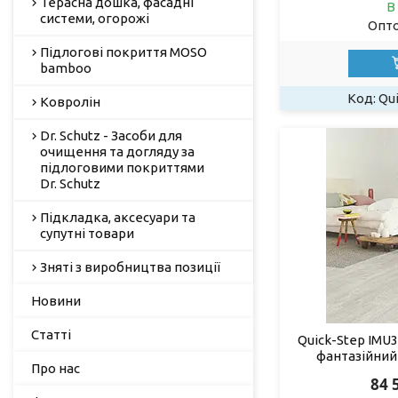
Терасна дошка, фасадні
В
системи, огорожі
Опто
Підлогові покриття MOSO
bamboo
Qu
Ковролін
Dr. Schutz - Засоби для
очищення та догляду за
підлоговими покриттями
Dr. Schutz
Підкладка, аксесуари та
супутні товари
Зняті з виробництва позиції
Новини
Статті
Quick-Step IMU3
фантазійний 
Про нас
84 