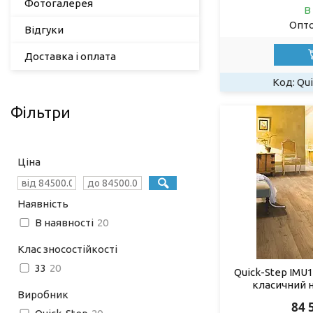
Фотогалерея
В
Опто
Відгуки
Доставка і оплата
Qui
Фільтри
Ціна
Наявність
В наявності
20
Клас зносостійкості
33
20
Quick-Step IMU1
класичний 
Виробник
84 