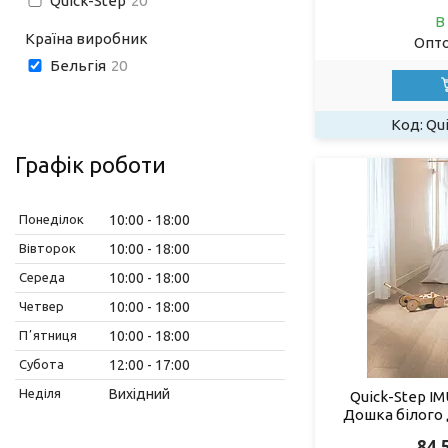
Quick-Step
20
В
Країна виробник
Опто
Бельгія
20
Qu
Графік роботи
Понеділок
10:00
18:00
Вівторок
10:00
18:00
Середа
10:00
18:00
Четвер
10:00
18:00
Пʼятниця
10:00
18:00
Субота
12:00
17:00
Неділя
Вихідний
Quick-Step IM
Дошка білого 
84 