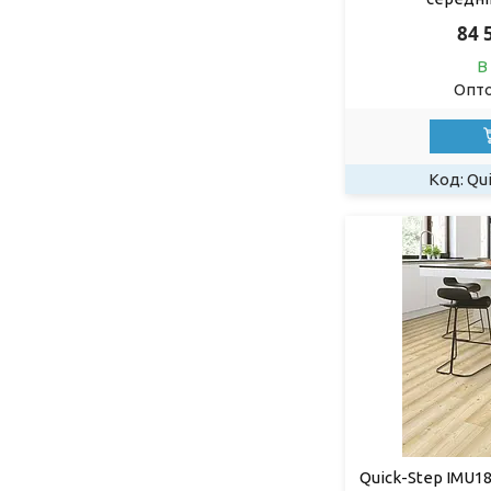
84 
В
Опто
Qu
Quick-Step IMU18