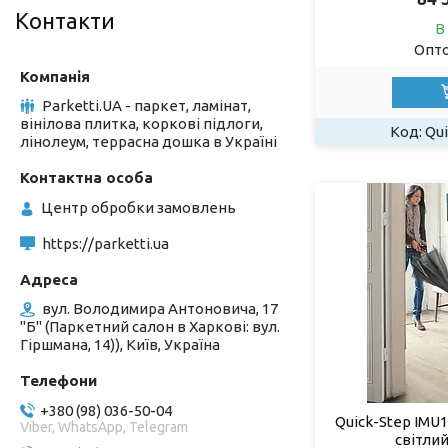
Контакти
В
Опто
Parketti.UA - паркет, ламінат,
вінілова плитка, коркові підлоги,
Qui
лінолеум, террасна дошка в Україні
Центр обробки замовлень
https://parketti.ua
вул. Володимира Антоновича, 17
"Б" (Паркетний салон в Харкові: вул.
Гіршмана, 14)), Київ, Україна
+380 (98) 036-50-04
Quick-Step IMU1
Viber, WhatsApp, Telegram
світлий