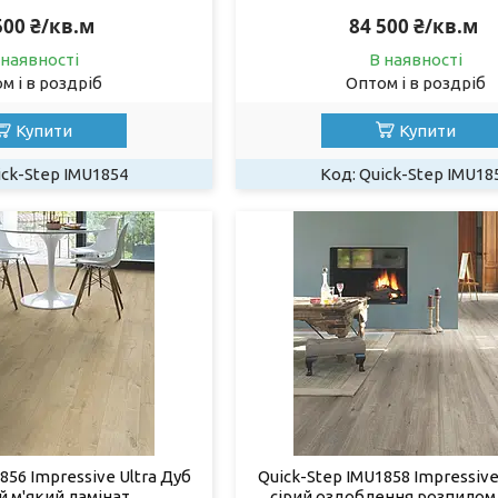
500 ₴/кв.м
84 500 ₴/кв.м
 наявності
В наявності
м і в роздріб
Оптом і в роздріб
Купити
Купити
ick-Step IMU1854
Quick-Step IMU18
856 Impressive Ultra Дуб
Quick-Step IMU1858 Impressive
й м'який ламінат
сірий оздоблення розпилом