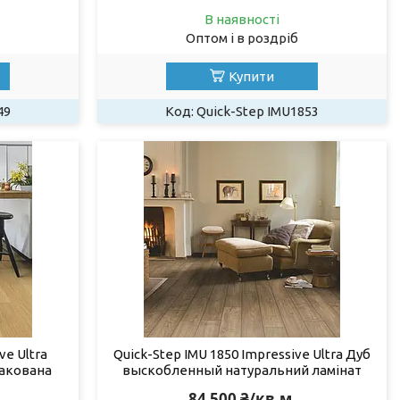
В наявності
Оптом і в роздріб
Купити
49
Quick-Step IMU1853
ve Ultra
Quick-Step IMU 1850 Impressive Ultra Дуб
акована
выскобленный натуральний ламінат
84 500 ₴/кв.м