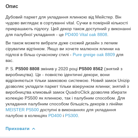
Опис
Дубовий паркет для укладання ялинкою від Мейстер. Він
чудово виглядає в сортуванні vital. Сучки в помірній кількості
прикрашають підлогу. Цей декор також доступний у виконанні
для палубної укладання - це
PD400 Vital oak 8808
.
Ви також можете вибрати дуже схожий дизайн з легким
сіруватим відтінком. Якщо ви хочете малюнок ялинки на
підлозі в більш сучасному стилі -
Pure greige oak 8809
для
вас.
P. S.
PS500 8808
змінив у 2020 році
PS500 8562
(знятий з
виробництва). Це - повністю ідентичні декори, вони
відрізняються тільки замковою системою. Новий замок Unizip
дозволяє укладати паркет тільки візерунком ялинки; знятий з
виробництва кликовый замок QuadroClick дозволяв збирати
колекцію PS500 як ялинкою, так і палубним способом. Для
укладання палубним способом більшість декорів з лінійки
MEISTER PS500
доступні в виконаннях для укладання
палубою в колекціях
PD400
і
PS300
.
Приховати