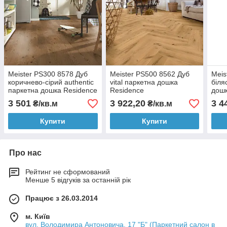
Meister PS300 8578 Дуб
Meister PS500 8562 Дуб
Meis
коричнево-сірий authentic
vital паркетна дошка
біля
паркетна дошка Residence
Residence
дошк
3 501
3 922,20
3 4
₴/кв.м
₴/кв.м
Купити
Купити
Про нас
Рейтинг не сформований
Менше 5 відгуків за останній рік
Працює з 26.03.2014
м. Київ
вул. Володимира Антоновича, 17 "Б" (Паркетний салон в