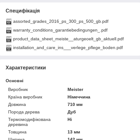
Специфікація
assorted_grades_2016_ps_300_ps_500_gb.pdf
warranty_conditions_garantiebedingungen_.pdf
product_data_sheet_meiste__aturgeoelt_gb_aktuell.pdf
installation_and_care_ins___verlege_pflege_boden.pdf
Характеристики
Основні
Виробник
Meister
Країна виробник
Німеччина
Довжина
710 мм
Порода дерева
Дуб
Термомодифікована
Ні
деревина
Товщина
13 мм
Ширина
142 мм