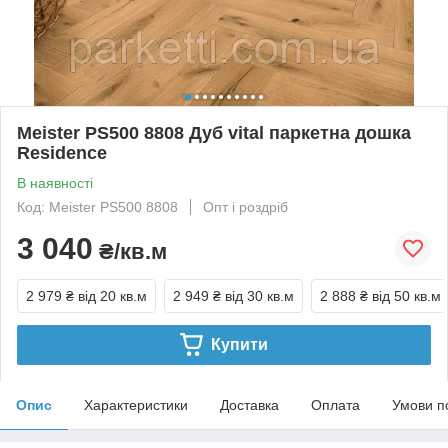
Meister PS500 8808 Дуб vital паркетна дошка
Residence
В наявності
Код: Meister PS500 8808
Опт і роздріб
3 040
₴/кв.м
2 979 ₴
від 20 кв.м
2 949 ₴
від 30 кв.м
2 888 ₴
від 50 кв.м
Купити
Опис
Характеристики
Доставка
Оплата
Умови п