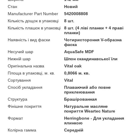
Стан
Новий
Manufacturer Part Number
5420008808
Кількість дощок в упаковці
8 шт.
Кількість плашок в упаковці
8 шт. (4 ліві планки + 4 праві
планки)
Наявність і вид фаски
Чотиристороння V-образна
фаска
Несучий шар
AquaSafe MDF
Нижній шар
Шпон скандинавської їли
Оригінальна назва
Vital oak
Площа в упаковці, м. кв.
0,8066 м. кв.
Сортування
Vital
Спосіб укладання
Плаваючий або повне
приклеювання
Структура
Брашірованная
Фінішне покриття
Натуральне масляне
покриття Weartec Nature
Формат
Herringbone - Для укладання
ялинкою
Колірна гамма
Середній