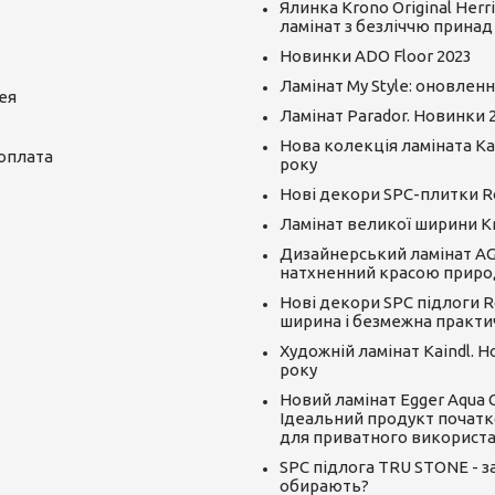
Ялинка Krono Original Herr
ламінат з безліччю принад
Новинки ADO Floor 2023
Ламінат My Style: оновленн
ея
Ламінат Parador. Новинки 
Нова колекція ламіната Kai
 оплата
року
Нові декори SPC-плитки R
Ламінат великої ширини K
Дизайнерський ламінат AGT
натхненний красою приро
Нові декори SPC підлоги R
ширина і безмежна практи
Художній ламінат Kaindl. 
року
Новий ламінат Egger Aqua CLI
Ідеальний продукт початк
для приватного використ
SPC підлога TRU STONE - за
обирають?