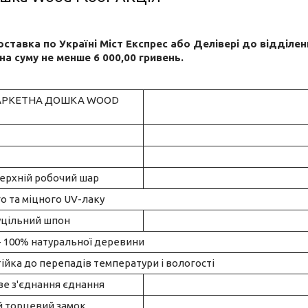
ставка по Україні Міст Експрес або Делівері до відділен
на суму не менше 6 000,00 гривень.
АРКЕТНА ДОШКА WOOD
верхній робочий шар
го та міцного UV-лаку
суцільний шпон
 - 100% натуральної деревини
стійка до перепадів температури і вологості
ве з'єднання єднання
ий торцевий замок