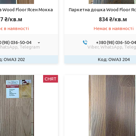
 Wood Floor Ясен Мокка
Паркетна дошка Wood Floor Я
7 ₴/кв.м
834 ₴/кв.м
є в наявності
Немає в наявності
 (98) 036-50-04
+380 (98) 036-50-04
WhatsApp, Telegram
Viber, WhatsApp, Tele
OWA3 202
OWA3 204
СНЯТ