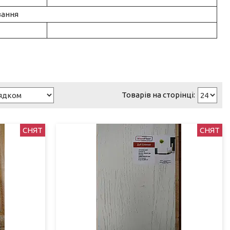
вання
СНЯТ
СНЯТ