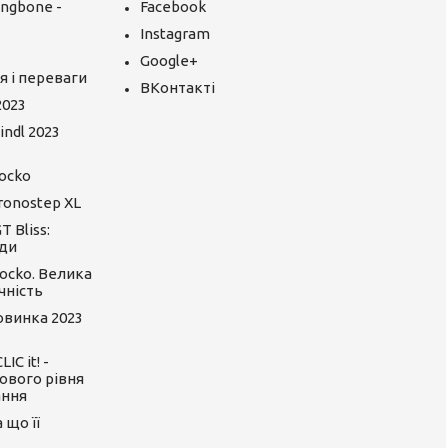
ingbone -
Facebook
Instagram
Google+
я і переваги
ВКонтакті
2023
ndl 2023
ocko
ronostep XL
 Bliss:
ди
ocko. Велика
чність
Новинка 2023
C it! -
ового рівня
ання
 що її