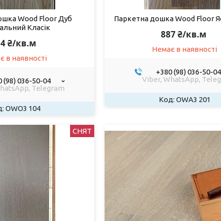
ошка Wood Floor Дуб
Паркетна дошка Wood Floor Я
альний Класік
887 ₴/кв.м
4 ₴/кв.м
Немає в наявності
є в наявності
+380 (98) 036-50-04
Viber, WhatsApp, Tele
 (98) 036-50-04
WhatsApp, Telegram
OWA3 201
OWO3 104
СНЯТ