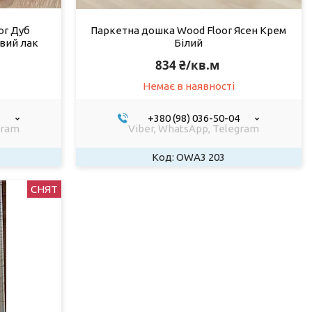
or Дуб
Паркетна дошка Wood Floor Ясен Крем
овий лак
Білий
834 ₴/кв.м
Немає в наявності
+380 (98) 036-50-04
gram
Viber, WhatsApp, Telegram
OWA3 203
СНЯТ