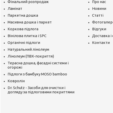
Фінальний розпродаж
Про нас
Ламінат
Новини
Паркетна дошка
Статті
Масивна дошка і паркет
Фотогалер
Коркова підлога
Відгуки
Вінілова плитка і SPC
Доставка і
Органічні підлоги
Контакти
Натуральний лінолеум
Лінолеум (ПВХ-покриття)
Терасна дошка, фасадні системи і
огорожі
Підлоги з бамбуку MOSO bamboo
Ковролін
Dr. Schutz - Засоби для очистки і
догляду за підлоговими покриттями