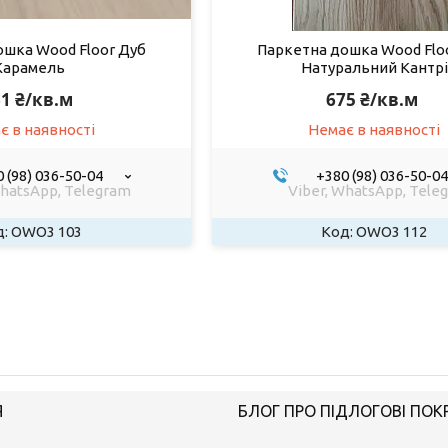
ошка Wood Floor Дуб
Паркетна дошка Wood Flo
Карамель
Натуральний Кантрі
1 ₴/кв.м
675 ₴/кв.м
є в наявності
Немає в наявності
 (98) 036-50-04
+380 (98) 036-50-04
WhatsApp, Telegram
Viber, WhatsApp, Tele
OWO3 103
OWO3 112
Я
БЛОГ ПРО ПІДЛОГОВІ ПОК