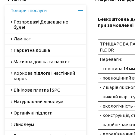
Товари і послуги
Безкоштовна до
Розпродаж! Дешевше не
при замовленні 
буде!
Ламінат
ТРИШАРОВА П
FLOOR
Паркетна дошка
Переваги:
Масивна дошка та паркет
- товщина 14 мм
Коркова підлога і настінний
- повноцінний 
корок
- 7 шарів якісно
Вінілова плитка і SPC
- нижній шар - 
Натуральний лінолеум
- екологічність
Органічні підлоги
- конструкція, 
Лінолеум
- надійне замко
- дерев'яна ян