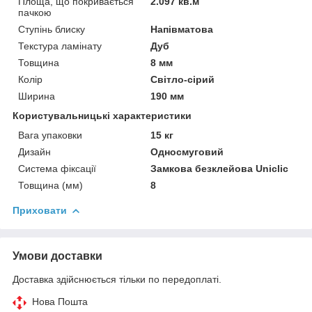
Площа, що покривається
2.097 кв.м
пачкою
Ступінь блиску
Напівматова
Текстура ламінату
Дуб
Товщина
8 мм
Колір
Світло-сірий
Ширина
190 мм
Користувальницькі характеристики
Вага упаковки
15 кг
Дизайн
Односмуговий
Система фіксації
Замкова безклейова Uniclic
Товщина (мм)
8
Приховати
Умови доставки
Доставка здійснюється тільки по передоплаті.
Нова Пошта