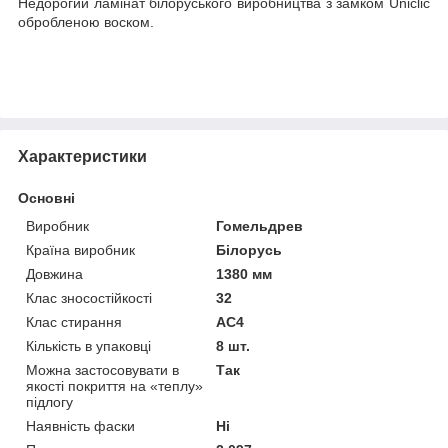
Недорогий ламінат білоруського виробництва з замком Uniclic
обробленою воском.
Характеристики
Основні
Виробник
Гомельдрев
Країна виробник
Білорусь
Довжина
1380 мм
Клас зносостійкості
32
Клас стирання
АС4
Кількість в упаковці
8 шт.
Можна застосовувати в
Так
якості покриття на «теплу»
підлогу
Наявність фаски
Ні