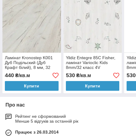
Ламінат Kronostep K001
Yildiz Entegre 85C Fisher,
Yild
Дуб Подільский (Дуб
ламінат Varioclic Kids
ламі
Крафт білий), 8 мм, 32
8mm/32 класс 4V
8mm/
клас
440
530
530
₴/кв.м
₴/кв.м
Купити
Купити
Про нас
Рейтинг не сформований
Менше 5 відгуків за останній рік
Працює з 26.03.2014