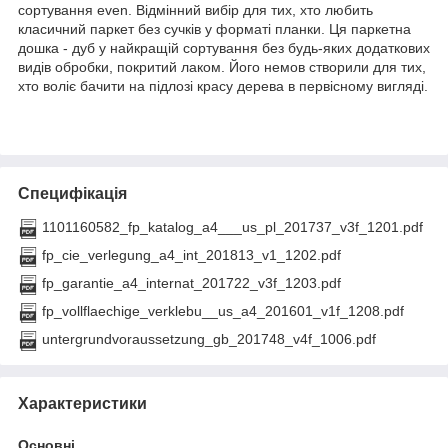
сортування even. Відмінний вибір для тих, хто любить
класичний паркет без сучків у форматі планки. Ця паркетна
дошка - дуб у найкращій сортування без будь-яких додаткових
видів обробки, покритий лаком. Його немов створили для тих,
хто воліє бачити на підлозі красу дерева в первісному вигляді.
Специфікація
1101160582_fp_katalog_a4___us_pl_201737_v3f_1201.pdf
fp_cie_verlegung_a4_int_201813_v1_1202.pdf
fp_garantie_a4_internat_201722_v3f_1203.pdf
fp_vollflaechige_verklebu__us_a4_201601_v1f_1208.pdf
untergrundvoraussetzung_gb_201748_v4f_1006.pdf
Характеристики
Основні