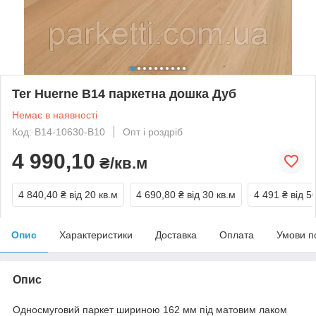
Ter Huerne B14 паркетна дошка Дуб
Немає в наявності
Код: B14-10630-B10
Опт і роздріб
4 990,10
₴/кв.м
4 840,40 ₴
від 20 кв.м
4 690,80 ₴
від 30 кв.м
4 491 ₴
від 5
Опис
Характеристики
Доставка
Оплата
Умови п
Опис
Односмуговий паркет шириною 162 мм під матовим лаком