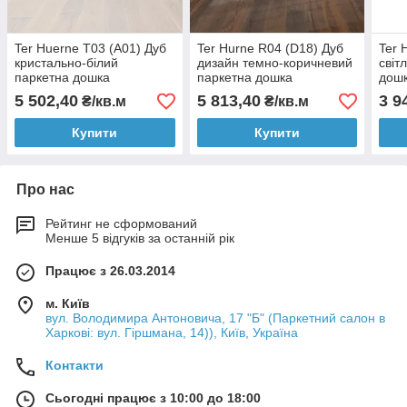
Ter Huerne T03 (А01) Дуб
Ter Hurne R04 (D18) Дуб
Ter 
кристально-білий
дизайн темно-коричневий
світ
паркетна дошка
паркетна дошка
дош
5 502,40
5 813,40
3 9
₴/кв.м
₴/кв.м
Купити
Купити
Про нас
Рейтинг не сформований
Менше 5 відгуків за останній рік
Працює з 26.03.2014
м. Київ
вул. Володимира Антоновича, 17 "Б" (Паркетний салон в
Харкові: вул. Гіршмана, 14)), Київ, Україна
Контакти
Сьогодні працює з 10:00 до 18:00