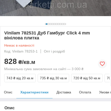
Vinilam 782531 Дуб Гамбург Click 4 mm
вінілова плитка
Немає в наявності
Код: Vinilam 78253-1
Опт і роздріб
828
₴/кв.м
Мінімальна сума замовлення на сайті — 3 000 ₴
743 ₴
від 20 кв.м
735 ₴
від 30 кв.м
720 ₴
від 50 кв.м
70
Опис
Характеристики
Доставка
Оплата
Умови 
Опис