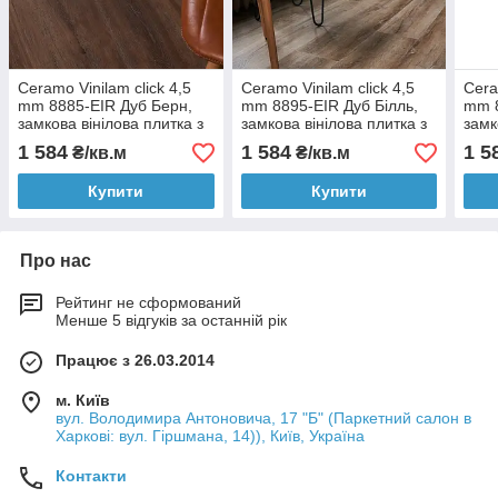
Ceramo Vinilam click 4,5
Ceramo Vinilam click 4,5
Cera
mm 8885-EIR Дуб Берн,
mm 8895-EIR Дуб Білль,
mm 8
замкова вінілова плитка з
замкова вінілова плитка з
замк
підкладкою
підкладкою
підк
1 584
1 584
1 5
₴/кв.м
₴/кв.м
Купити
Купити
Про нас
Рейтинг не сформований
Менше 5 відгуків за останній рік
Працює з 26.03.2014
м. Київ
вул. Володимира Антоновича, 17 "Б" (Паркетний салон в
Харкові: вул. Гіршмана, 14)), Київ, Україна
Контакти