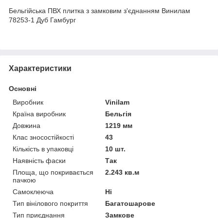
Бельгійська ПВХ плитка з замковим з'єднанням Винилам
78253-1 Дуб Гамбург
Характеристики
Основні
Виробник
Vinilam
Країна виробник
Бельгія
Довжина
1219 мм
Клас зносостійкості
43
Кількість в упаковці
10 шт.
Наявність фаски
Так
Площа, що покривається
2.243 кв.м
пачкою
Самоклеюча
Ні
Тип вінілового покриття
Багатошарове
Тип приєднання
Замкове