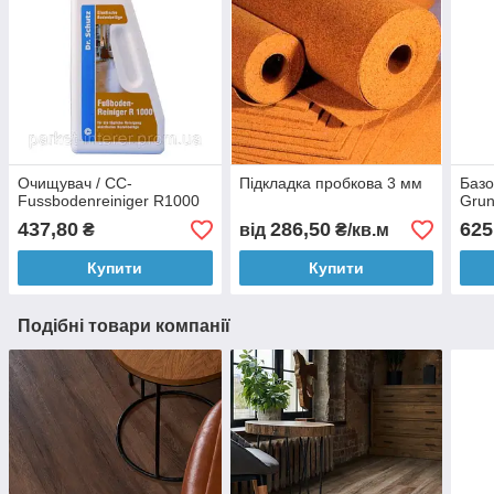
Очищувач / СС-
Підкладка пробкова 3 мм
Базо
Fussbodenreiniger R1000
Grun
437,80
286,50
625
₴
від
₴/кв.м
Купити
Купити
Подібні товари компанії