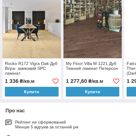
Rocko R172 Vigra Oak Дуб
My Floor Villa M 1221 Дуб
Fatr
Вігра- замковий SPC
Темний ламінат Петерсон
Ther
ламінат
(Dar
плит
1 336
1 277,60
1 2
₴/кв.м
₴/кв.м
Купити
Купити
Про нас
Рейтинг не сформований
Менше 5 відгуків за останній рік