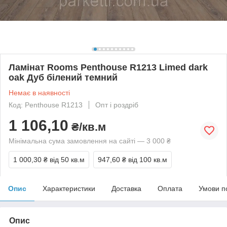
Ламінат Rooms Penthouse R1213 Limed dark
oak Дуб білений темний
Немає в наявності
Код: Penthouse R1213
Опт і роздріб
1 106,10
₴/кв.м
Мінімальна сума замовлення на сайті — 3 000 ₴
1 000,30 ₴
від 50 кв.м
947,60 ₴
від 100 кв.м
Опис
Характеристики
Доставка
Оплата
Умови п
Опис