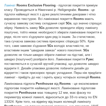
Ламінат
Rooms Exclusive Flooring
- підлогові покриття преміум
Проводиться в Німеччині р.
.
класу.
Heiligengrabe
Rooms
- це
підлоги найвищої якості з дуже реалістичними декорами і чітко
вираженою текстурою. Всі ламіновані покриття
Rooms
мають
сучасну замкову систему складання серії
5Gs
, що значно спрощує
збірку. Наявність замку
5Gs
дозволяє проводити збірку ламінату
поштучно, тобто немає необхідності збирати ламіноване покриття в
ряди, після чого з'єднувати один ряд із іншим. За статистикою,
така сучасна замкова система прискорює сборкудо 50%. Крім
того, саме замкове з'єднання
5Gs
володіє властивістю, не
властивим іншим "швидким замках" нового покоління.
5Gs
дозволяє не тільки швидко зібрати ламінат на підставі, але і
швидко (поштучно!) розібрати його. Ламіновані покриття
Румс
поставляються в сучасній зручній упаковці, що дозволяє швидко
відкрити її. Дизайн упаковки дозволяє побачити дизайн до
відкриття і також прискорює процес укладання. Перш ніж придбати
ламінат - прийдіть до нас і оцініть красу чотирьох колекцій
Rooms
.
Ламінована підлога
Penthouse
від
Rooms
- це ексклюзивне
підлогове покриття найвищої якості. Ламіноване підлогове
покриття
Penthouse
має товщину 12 мм, має фаску по
периметру кожної ламелі, відноситься до 33-го класу по EN
13324. Крім того, на відміну від інших колекцій ламінату
Penthouse
- це планки великої довжини, що становить 1845