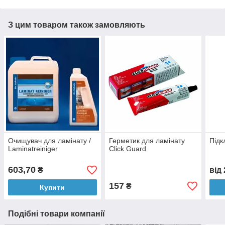
З цим товаром також замовляють
Очищувач для ламінату /
Герметик для ламінату
Підк
Laminatreiniger
Click Guard
603,70
₴
від
157
₴
Купити
Подібні товари компанії