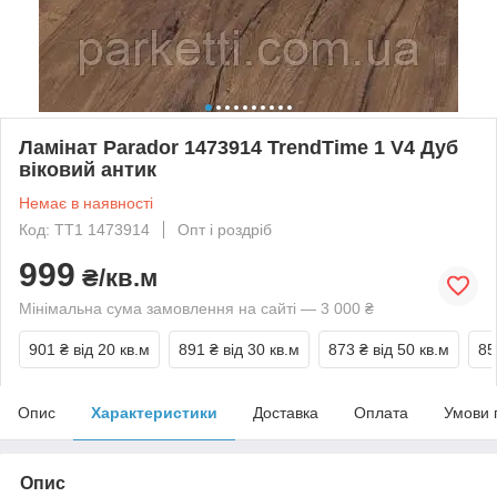
Ламінат Parador 1473914 TrendTime 1 V4 Дуб
віковий антик
Немає в наявності
Код: TT1 1473914
Опт і роздріб
999
₴/кв.м
Мінімальна сума замовлення на сайті — 3 000 ₴
901 ₴
від 20 кв.м
891 ₴
від 30 кв.м
873 ₴
від 50 кв.м
85
Опис
Характеристики
Доставка
Оплата
Умови 
Опис