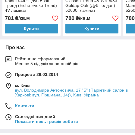
Kaindl K4421 Дуб Евок
Classen Trend 4V WR 8/33
Clas
Тренд (Eiche Evoke Trend)
Goldap Oak (Дуб Голдап)
Mam
4V ламінат
52600, ламінат
5260
781
780
780
₴/кв.м
₴/кв.м
Купити
Купити
Про нас
Рейтинг не сформований
Менше 5 відгуків за останній рік
Працює з 26.03.2014
м. Київ
вул. Володимира Антоновича, 17 "Б" (Паркетний салон в
Харкові: вул. Гіршмана, 14)), Київ, Україна
Контакти
Сьогодні вихідний
Показати весь графік роботи