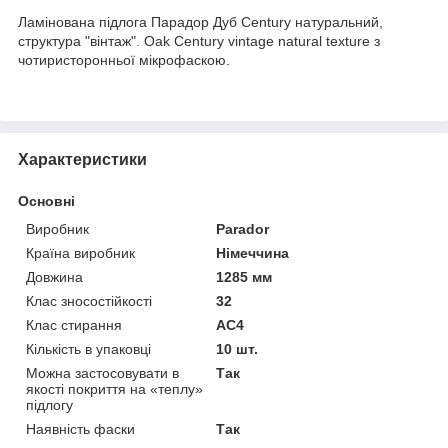
Ламінована підлога Парадор Дуб Century натуральний,
структура "вінтаж". Oak Century vintage natural texture з
чотиристоронньої мікрофаскою.
Характеристики
Основні
Виробник
Parador
Країна виробник
Німеччина
Довжина
1285 мм
Клас зносостійкості
32
Клас стирання
АС4
Кількість в упаковці
10 шт.
Можна застосовувати в
Так
якості покриття на «теплу»
підлогу
Наявність фаски
Так