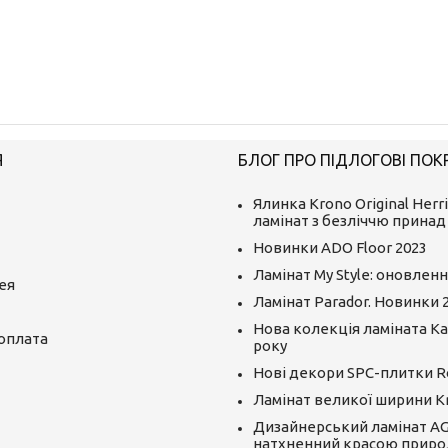
Я
БЛОГ ПРО ПІДЛОГОВІ ПОК
Ялинка Krono Original Herr
ламінат з безліччю принад
Новинки ADO Floor 2023
Ламінат My Style: оновленн
ея
Ламінат Parador. Новинки 
Нова колекція ламіната Kai
 оплата
року
Нові декори SPC-плитки R
Ламінат великої ширини K
Дизайнерський ламінат AGT
натхненний красою приро