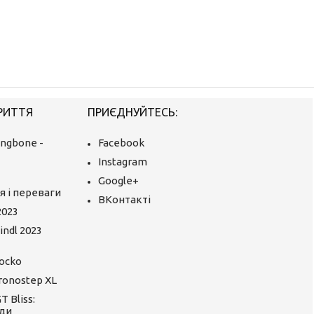
РИТТЯ
ПРИЄДНУЙТЕСЬ:
ingbone -
Facebook
Instagram
Google+
я і переваги
ВКонтакті
2023
ndl 2023
ocko
ronostep XL
 Bliss:
ди