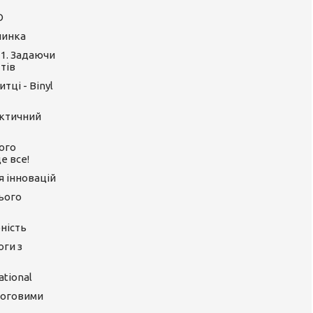
O
линка
 1. Задаючи
тів
тці - Binyl
актичний
ого
е все!
ія інновацій
цього
ність
оги з
tional
логовими