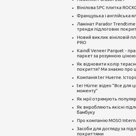
Вінілова SPC плитка ROCK
Французька і англійська я
Ламінат Parador Trendtime
тренди підлогових покрит
Новий виклик вініловій пли
PRO
Kaindl Veneer Parquet - пр
паркет за розумною ціною
Як відновити колір терасн
покриття? Ми знаємо про ц
Компанія ter Huerne. Істор
ter Hürne: відео "Все для 
моменту"
Як мрії отримують популяр
Як виробляють якісні підл
бамбуку
Про компанію MOSO Interna
Засоби для догляду за під
покриттями