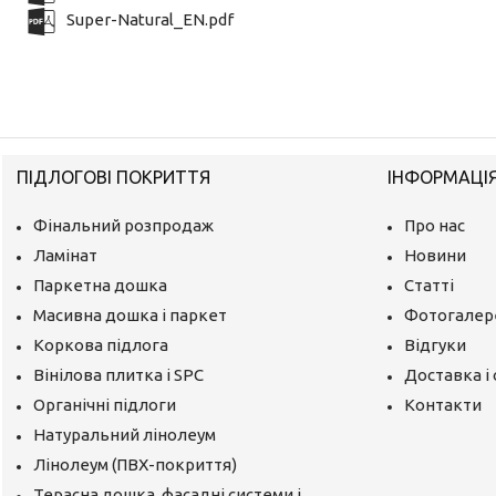
Super-Natural_EN.pdf
ПІДЛОГОВІ ПОКРИТТЯ
ІНФОРМАЦІ
Фінальний розпродаж
Про нас
Ламінат
Новини
Паркетна дошка
Статті
Масивна дошка і паркет
Фотогалер
Коркова підлога
Відгуки
Вінілова плитка і SPC
Доставка і
Органічні підлоги
Контакти
Натуральний лінолеум
Лінолеум (ПВХ-покриття)
Терасна дошка, фасадні системи і