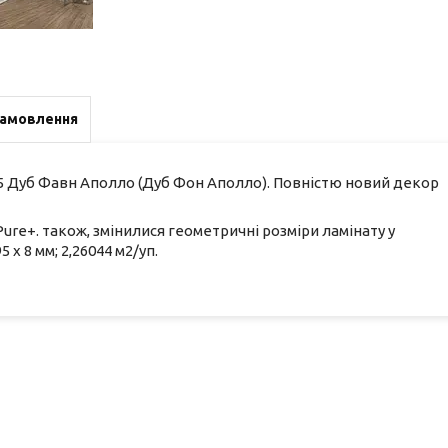
замовлення
5 Дуб Фавн Аполло (Дуб Фон Аполло). Повністю новий декор
Pure+. також, змінилися геометричні розміри ламінату у
х 8 мм; 2,26044 м2/уп.