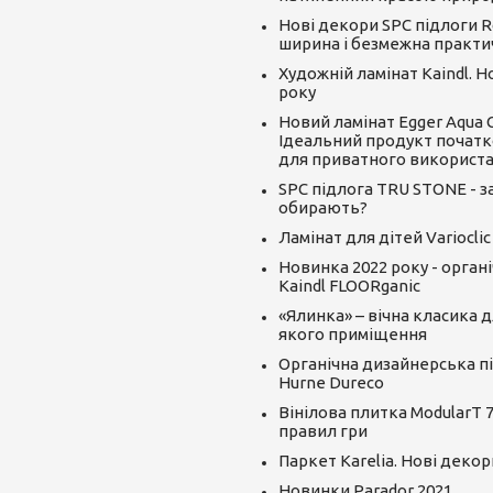
Нові декори SPC підлоги R
ширина і безмежна практи
Художній ламінат Kaindl. 
року
Новий ламінат Egger Aqua CLI
Ідеальний продукт початк
для приватного використ
SPC підлога TRU STONE - за
обирають?
Ламінат для дітей Varioclic
Новинка 2022 року - орган
Kaindl FLOORganic
«Ялинка» – вічна класика д
якого приміщення
Органічна дизайнерська пі
Hurne Dureco
Вінілова плитка ModularT 7
правил гри
Паркет Karelia. Нові декор
Новинки Parador 2021