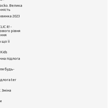
ocko. Велика
чність
Новинка 2023
C it! -
ового рівня
ання
 що її
 Kids
ічна підлога
ля будь-
длога ter
. Зміна
и