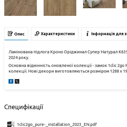
Характеристики
Інформація для 
Опис
Ламінована підлога Кроно Оріджинал Супер Натурал K63
2024 року.
Основна відмінність оновленої колекції - замок 1clic 2go 
колекції. Нові декори виготовляються розміром 1288 х 195 
Специфікації
1clic2go_pure-_installation_2023_EN.pdf