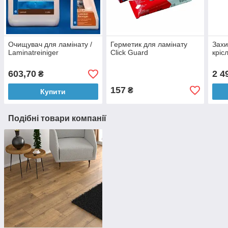
Очищувач для ламінату /
Герметик для ламінату
Захи
Laminatreiniger
Click Guard
кріс
603,70
2 4
₴
157
₴
Купити
Подібні товари компанії