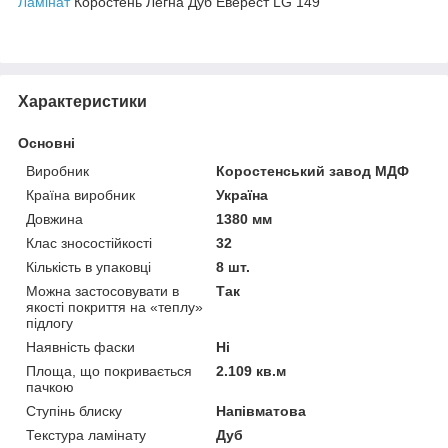
Ламінат
Коростень Легна Дуб Еверест LG 149
Характеристики
Основні
Виробник
Коростенський завод МДФ
Країна виробник
Україна
Довжина
1380 мм
Клас зносостійкості
32
Кількість в упаковці
8 шт.
Можна застосовувати в
Так
якості покриття на «теплу»
підлогу
Наявність фаски
Ні
Площа, що покривається
2.109 кв.м
пачкою
Ступінь блиску
Напівматова
Текстура ламінату
Дуб