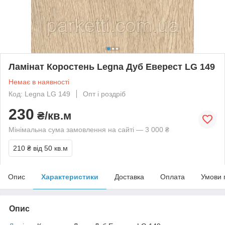
Ламінат Коростень Legna Дуб Еверест LG 149
Немає в наявності
Код: Legna LG 149
Опт і роздріб
230
₴/кв.м
Мінімальна сума замовлення на сайті — 3 000 ₴
210 ₴
від 50 кв.м
Опис
Характеристики
Доставка
Оплата
Умови 
Опис