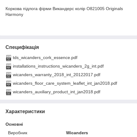
Коркова підлога фірми Викандерс колір O821005 Originals
Harmony
Специфікація
tds_wicanders_cork_essence.pdf
installations_instructions_wicanders_2g_int.pdf
wicanders_warranty_2018_int_20122017.pdf
wicanders_floor_care_system_leaflet_int_jan2018.pdf
wicanders_auxiliary_product_int_jan2018.pdf
Характеристики
Основні
Виробник
Wicanders