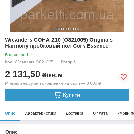
Wicanders COHA-Z10 (O821005) Originals
Harmony пробковый пол Cork Essence
В наявності
Код: Wicanders O821005
Роздріб
2 131,50
₴/кв.м
Мінімальна сума замовлення на сайті — 3 000 ₴
Купити
Опис
Характеристики
Доставка
Оплата
Умови п
Опис