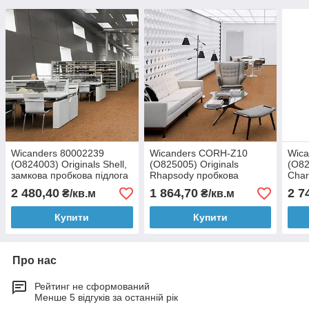
Wicanders 80002239
Wicanders CORH-Z10
Wica
(O824003) Originals Shell,
(O825005) Originals
(O82
замкова пробкова підлога
Rhapsody пробкова
Char
Cork Essence
підлога Cork Essence
проб
2 480,40
1 864,70
2 7
₴/кв.м
₴/кв.м
Ess
Купити
Купити
Про нас
Рейтинг не сформований
Менше 5 відгуків за останній рік