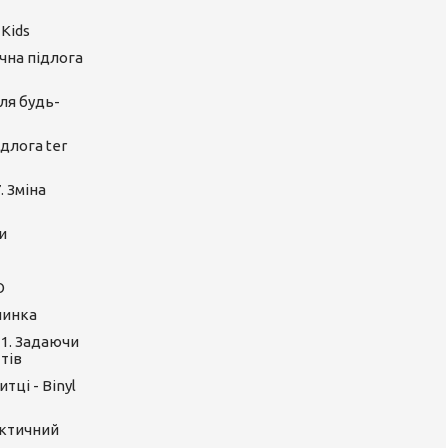
 Kids
ічна підлога
ля будь-
длога ter
. Зміна
и
O
линка
 1. Задаючи
тів
тці - Binyl
актичний