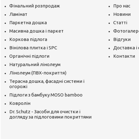
Фінальний розпродаж
Про нас
Ламінат
Новини
Паркетна дошка
Статті
Масивна дошка і паркет
Фотогалер
Коркова підлога
Відгуки
Вінілова плитка і SPC
Доставка і
Органічні підлоги
Контакти
Натуральний лінолеум
Лінолеум (ПВХ-покриття)
Терасна дошка, фасадні системи і
огорожі
Підлоги з бамбуку MOSO bamboo
Ковролін
Dr. Schutz - Засоби для очистки і
догляду за підлоговими покриттями