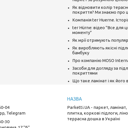
Як відновити колір терасн
покриття? Ми знаємо про ц
Компанія ter Huerne. Істор
ter Hürne: відео "Все для 
моменту"
Як мрії отримують популяр
Як виробляють якісні підл
бамбуку
Про компанію MOSO Interna
Засоби для догляду за під
покриттями
Що таке ламінат і як його
50-04
Parketti.UA - паркет, ламінат,
pp, Telegram
плитка, коркові підлоги, лін
террасна дошка в Україні
60-30
оновича, 17 "Б"