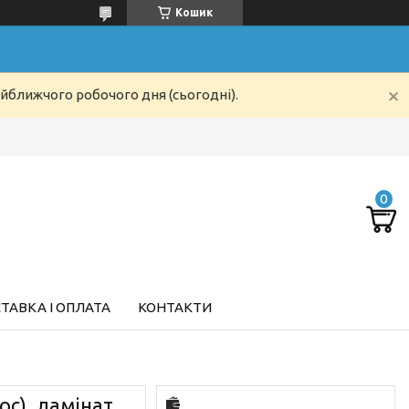
Кошик
айближчого робочого дня (сьогодні).
ТАВКА І ОПЛАТА
КОНТАКТИ
ос), ламінат