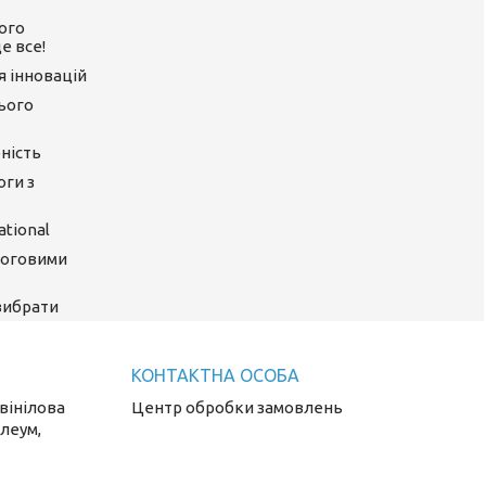
ого
е все!
ія інновацій
цього
ність
оги з
tional
логовими
 вибрати
 вінілова
Центр обробки замовлень
олеум,