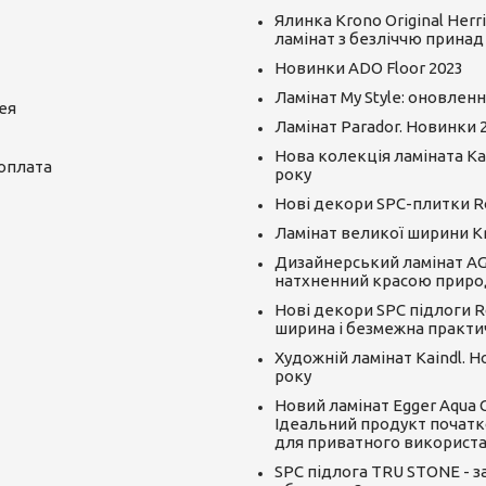
Ялинка Krono Original Herr
ламінат з безліччю принад
Новинки ADO Floor 2023
Ламінат My Style: оновленн
ея
Ламінат Parador. Новинки 
Нова колекція ламіната Kai
 оплата
року
Нові декори SPC-плитки R
Ламінат великої ширини K
Дизайнерський ламінат AGT
натхненний красою приро
Нові декори SPC підлоги R
ширина і безмежна практи
Художній ламінат Kaindl. 
року
Новий ламінат Egger Aqua CLI
Ідеальний продукт початк
для приватного використ
SPC підлога TRU STONE - за