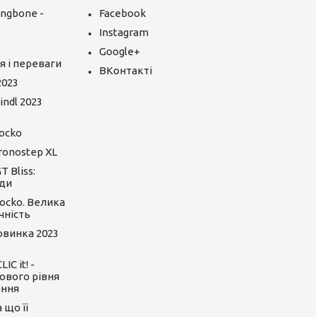
ingbone -
Facebook
Instagram
Google+
я і переваги
ВКонтакті
2023
ndl 2023
ocko
ronostep XL
 Bliss:
ди
ocko. Велика
чність
Новинка 2023
C it! -
ового рівня
ання
 що її