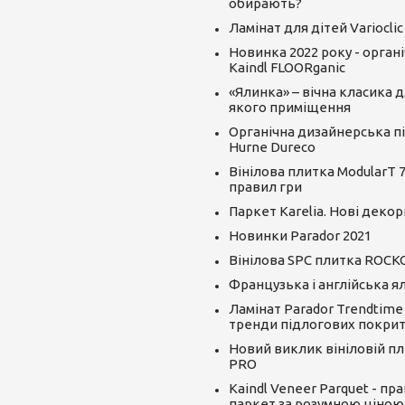
обирають?
Ламінат для дітей Varioclic
Новинка 2022 року - орган
Kaindl FLOORganic
«Ялинка» – вічна класика д
якого приміщення
Органічна дизайнерська пі
Hurne Dureco
Вінілова плитка ModularT 7
правил гри
Паркет Karelia. Нові декор
Новинки Parador 2021
Вінілова SPC плитка ROCK
Французька і англійська я
Ламінат Parador Trendtime
тренди підлогових покрит
Новий виклик вініловій пли
PRO
Kaindl Veneer Parquet - пр
паркет за розумною ціною