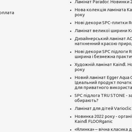
Ламінат Parador. Новинки 
Нова колекція ламіната Kai
 оплата
року
Нові декори SPC-плитки R
Ламінат великої ширини K
Дизайнерський ламінат AGT
натхненний красою приро
Нові декори SPC підлоги R
ширина і безмежна практи
Художній ламінат Kaindl. 
року
Новий ламінат Egger Aqua CLI
Ідеальний продукт початк
для приватного використ
SPC підлога TRU STONE - за
обирають?
Ламінат для дітей Varioclic
Новинка 2022 року - орган
Kaindl FLOORganic
«Ялинка» – вічна класика д