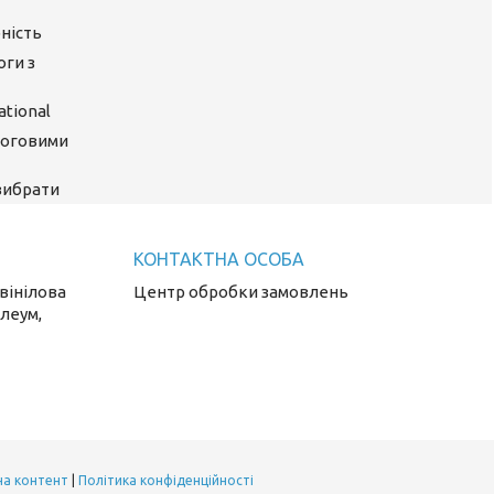
ність
оги з
tional
логовими
 вибрати
 вінілова
Центр обробки замовлень
олеум,
на контент
|
Політика конфіденційності