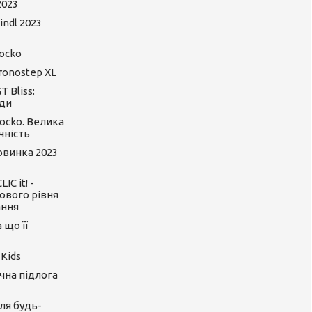
2023
ndl 2023
ocko
ronostep XL
 Bliss:
ди
ocko. Велика
чність
Новинка 2023
C it! -
ового рівня
ання
 що її
 Kids
ічна підлога
ля будь-