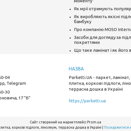
моменту"
Як мрії отримують популяр
Як виробляють якісні підл
бамбуку
Про компанію MOSO Interna
Засоби для догляду за під
покриттями
Що таке ламінат і як його
50-04
Parketti.UA - паркет, ламінат,
pp, Telegram
плитка, коркові підлоги, лін
террасна дошка в Україні
60-30
оновича, 17 "Б"
https://parketti.ua
Сайт створений на маркетплейсі
Prom.ua
Parketti.UA - паркет, ламінат, вінілова плитка, коркові підлоги, лінолеум, террасна дошка в Україні |
Поскаржитися 