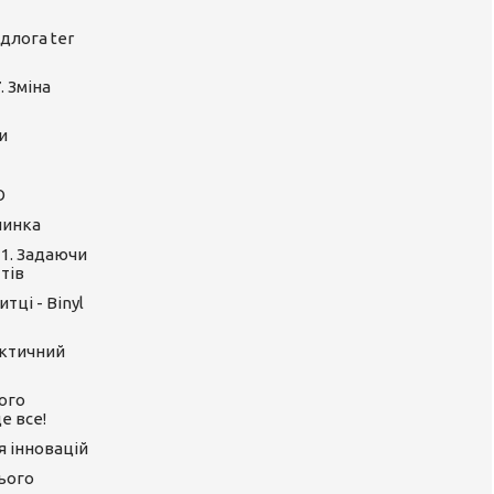
длога ter
. Зміна
и
O
линка
 1. Задаючи
тів
тці - Binyl
актичний
ого
е все!
ія інновацій
цього