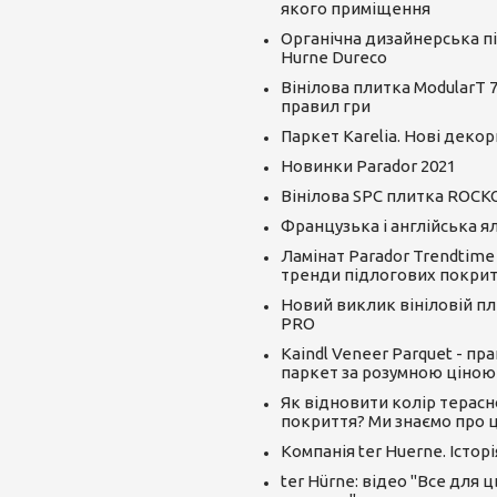
якого приміщення
Органічна дизайнерська пі
Hurne Dureco
Вінілова плитка ModularT 7
правил гри
Паркет Karelia. Нові декор
Новинки Parador 2021
Вінілова SPC плитка ROCK
Французька і англійська я
Ламінат Parador Trendtime
тренди підлогових покрит
Новий виклик вініловій пли
PRO
Kaindl Veneer Parquet - пр
паркет за розумною ціною
Як відновити колір терасн
покриття? Ми знаємо про ц
Компанія ter Huerne. Істор
ter Hürne: відео "Все для 