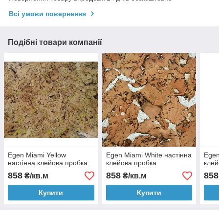
Всі умови повернення
Подібні товари компанії
Egen Miami Yellow
Egen Miami White настінна
Egen
настінна клейова пробка
клейова пробка
клей
858
858
858
₴/кв.м
₴/кв.м
Купити
Купити