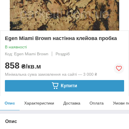
Egen Miami Brown настінна клейова пробка
В наявності
Код: Egen Miami Brown
Роздріб
858
₴/кв.м
Мінімальна сума замовлення на сайті — 3 000 ₴
Купити
Опис
Характеристики
Доставка
Оплата
Умови п
Опис