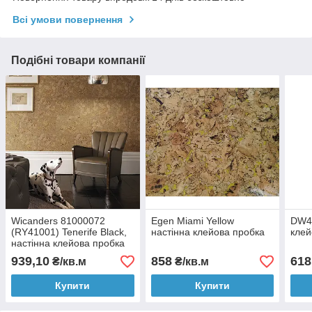
Всі умови повернення
Подібні товари компанії
Wicanders 81000072
Egen Miami Yellow
DW40
(RY41001) Tenerife Black,
настінна клейова пробка
клей
настінна клейова пробка
Amorim Wise Dekwall
939,10
858
618
₴/кв.м
₴/кв.м
Купити
Купити