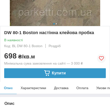
DW 80-1 Boston настінна клейова пробка
В наявності
Код: BL DW 80-1 Boston
Роздріб
698
₴/кв.м
Мінімальна сума замовлення на сайті — 3 000 ₴
Купити
Опис
Характеристики
Доставка
Оплата
Умови п
Опис