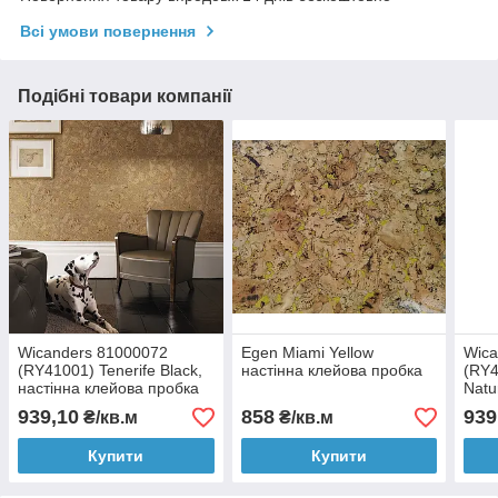
Всі умови повернення
Подібні товари компанії
Wicanders 81000072
Egen Miami Yellow
Wica
(RY41001) Tenerife Black,
настінна клейова пробка
(RY4
настінна клейова пробка
Natu
Amorim Wise Dekwall
проб
939,10
858
939
₴/кв.м
₴/кв.м
Dekw
Купити
Купити