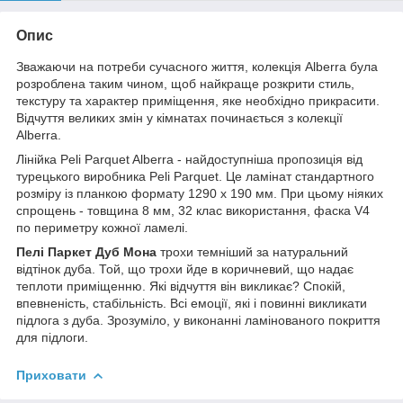
Опис
Зважаючи на потреби сучасного життя, колекція Alberra була
розроблена таким чином, щоб найкраще розкрити стиль,
текстуру та характер приміщення, яке необхідно прикрасити.
Відчуття великих змін у кімнатах починається з колекції
Alberra.
Лінійка Peli Parquet Alberra - найдоступніша пропозиція від
турецького виробника Peli Parquet. Це ламінат стандартного
розміру із планкою формату 1290 х 190 мм. При цьому ніяких
спрощень - товщина 8 мм, 32 клас використання, фаска V4
по периметру кожної ламелі.
Пелі Паркет Дуб Мона
трохи темніший за натуральний
відтінок дуба. Той, що трохи йде в коричневий, що надає
теплоти приміщенню. Які відчуття він викликає? Спокій,
впевненість, стабільність. Всі емоції, які і повинні викликати
підлога з дуба. Зрозуміло, у виконанні ламінованого покриття
для підлоги.
Приховати