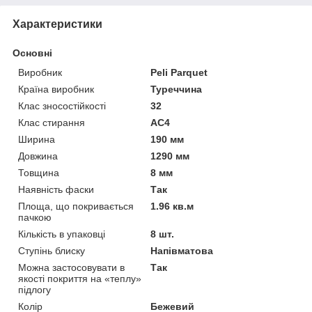
Характеристики
Основні
Виробник
Peli Parquet
Країна виробник
Туреччина
Клас зносостійкості
32
Клас стирання
АС4
Ширина
190 мм
Довжина
1290 мм
Товщина
8 мм
Наявність фаски
Так
Площа, що покривається
1.96 кв.м
пачкою
Кількість в упаковці
8 шт.
Ступінь блиску
Напівматова
Можна застосовувати в
Так
якості покриття на «теплу»
підлогу
Колір
Бежевий