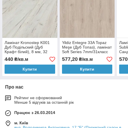
Ламінат Kronostep K001
Yildiz Entegre 33A Topaz
Ламі
Дуб Подільский (Дуб
Meşe (Дуб Топаз), ламінат
Subl
Крафт білий), 8 мм, 32
Soft Series 7mm/31класс
Санд
клас
V0
10 м
440
577,20
570
₴/кв.м
₴/кв.м
Купити
Купити
Про нас
Рейтинг не сформований
Менше 5 відгуків за останній рік
Працює з 26.03.2014
м. Київ
вул. Володимира Антоновича, 17 "Б" (Паркетний салон в