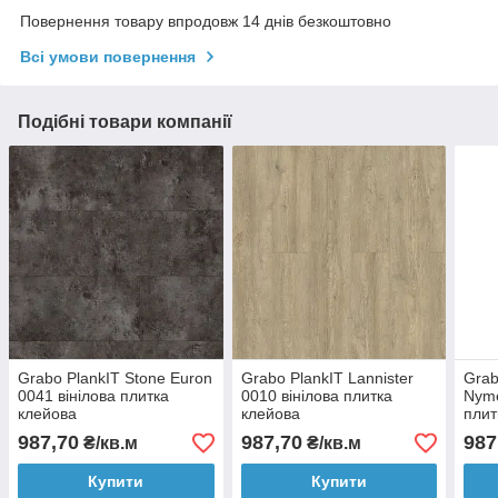
Повернення товару впродовж 14 днів безкоштовно
Всі умови повернення
Подібні товари компанії
Grabo PlankIT Stone Euron
Grabo PlankIT Lannister
Grab
0041 вінілова плитка
0010 вінілова плитка
Nyme
клейова
клейова
плит
987,70
987,70
987
₴/кв.м
₴/кв.м
Купити
Купити