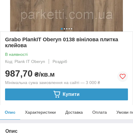
Grabo PlankIT Oberyn 0138 вінілова плитка
клейова
В наявності
Код: Plank IT Oberyn
Роздріб
987,70
₴/кв.м
Мінімальна сума замовлення на сайті — 3 000 ₴
Купити
Опис
Характеристики
Доставка
Оплата
Умови п
Опис