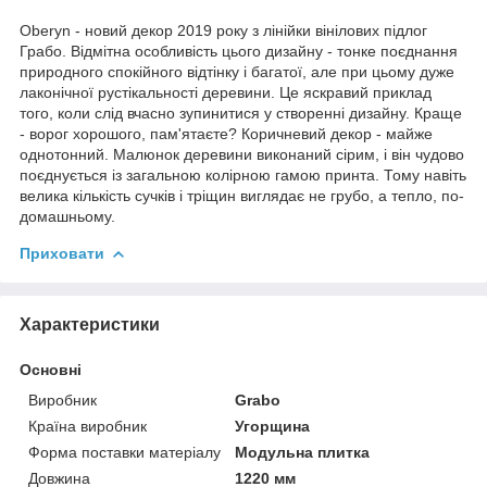
Oberyn - новий декор 2019 року з лінійки вінілових підлог
Грабо. Відмітна особливість цього дизайну - тонке поєднання
природного спокійного відтінку і багатої, але при цьому дуже
лаконічної рустікальності деревини. Це яскравий приклад
того, коли слід вчасно зупинитися у створенні дизайну. Краще
- ворог хорошого, пам'ятаєте? Коричневий декор - майже
однотонний. Малюнок деревини виконаний сірим, і він чудово
поєднується із загальною колірною гамою принта. Тому навіть
велика кількість сучків і тріщин виглядає не грубо, а тепло, по-
домашньому.
Приховати
Характеристики
Основні
Виробник
Grabo
Країна виробник
Угорщина
Форма поставки матеріалу
Модульна плитка
Довжина
1220 мм