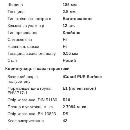
Ширина
185 мм
Товщина
2.5 мм
Тип вінілового покриття
Багатошарове
Кількість в упаковці
12 шт.
Тип приєднання
Клейове
Самоклеюча
Ні
Наявність фаски
Ні
Товщина захисного шару
0.55 мм
Стан
Новий
Користувацькі характеристики
Захисний шар з
iGuard PUR Surface
поліуретану
Формальдегідна група,
E1 (no emission)
ENV 717-1
Опір ковзанню, DIN 51130
R10
Площа в упаковці, м. кв.
2.7084 м. кв.
Опір ковзанню, EN 13893
DS
Клас використання
42