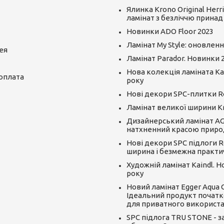
Ялинка Krono Original Herr
ламінат з безліччю принад
Новинки ADO Floor 2023
Ламінат My Style: оновленн
ея
Ламінат Parador. Новинки 
Нова колекція ламіната Kai
 оплата
року
Нові декори SPC-плитки R
Ламінат великої ширини K
Дизайнерський ламінат AGT
натхненний красою приро
Нові декори SPC підлоги R
ширина і безмежна практи
Художній ламінат Kaindl. 
року
Новий ламінат Egger Aqua CLI
Ідеальний продукт початк
для приватного використ
SPC підлога TRU STONE - за