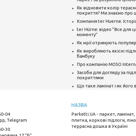
Як відновити колір терасн
покриття? Ми знаємо про ц
Компанія ter Huerne. Істор
ter Hürne: відео "Все для 
моменту"
Як мрії отримують популяр
Як виробляють якісні підл
бамбуку
Про компанію MOSO Interna
Засоби для догляду за під
покриттями
Що таке ламінат і як його
50-04
Parketti.UA - паркет, ламінат,
pp, Telegram
плитка, коркові підлоги, лін
террасна дошка в Україні
60-30
оновича, 17 "Б"