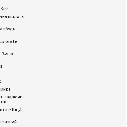
 Kids
ічна підлога
ля будь-
длога ter
. Зміна
и
O
линка
 1. Задаючи
тів
тці - Binyl
актичний