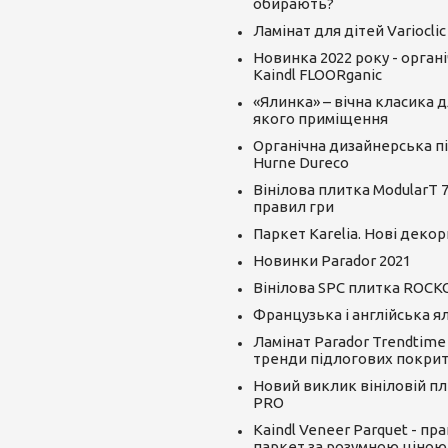
обирають?
Ламінат для дітей Varioclic
Новинка 2022 року - орган
Kaindl FLOORganic
«Ялинка» – вічна класика д
якого приміщення
Органічна дизайнерська пі
Hurne Dureco
Вінілова плитка ModularT 7
правил гри
Паркет Karelia. Нові декор
Новинки Parador 2021
Вінілова SPC плитка ROCK
Французька і англійська я
Ламінат Parador Trendtime
тренди підлогових покрит
Новий виклик вініловій пли
PRO
Kaindl Veneer Parquet - пр
паркет за розумною ціною