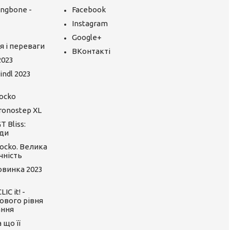
ingbone -
Facebook
Instagram
Google+
я і переваги
ВКонтакті
2023
ndl 2023
ocko
ronostep XL
 Bliss:
ди
ocko. Велика
чність
Новинка 2023
C it! -
ового рівня
ання
 що її