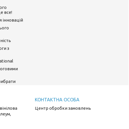
ого
е все!
ія інновацій
цього
ність
оги з
tional
логовими
 вибрати
 вінілова
Центр обробки замовлень
олеум,