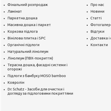
Фінальний розпродаж
Про нас
Ламінат
Новини
Паркетна дошка
Статті
Масивна дошка і паркет
Фотогалер
Коркова підлога
Відгуки
Вінілова плитка і SPC
Доставка і
Органічні підлоги
Контакти
Натуральний лінолеум
Лінолеум (ПВХ-покриття)
Терасна дошка, фасадні системи і
огорожі
Підлоги з бамбуку MOSO bamboo
Ковролін
Dr. Schutz - Засоби для очистки і
догляду за підлоговими покриттями