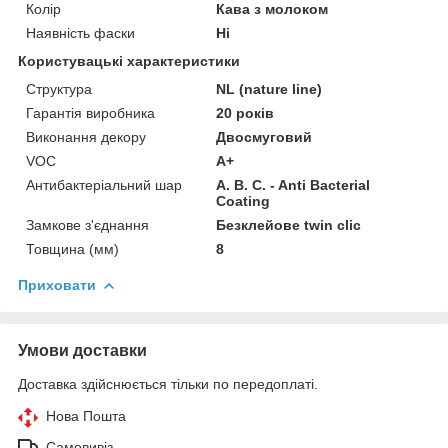
Колір
Кава з молоком
Наявність фаски
Ні
Користувацькі характеристики
Структура
NL (nature line)
Гарантія виробника
20 років
Виконання декору
Двосмуговий
VOC
A+
Антибактеріальний шар
A. B. C. - Anti Bacterial
Coating
Замкове з'єднання
Безклейове twin clic
Товщина (мм)
8
Приховати
Умови доставки
Доставка здійснюється тільки по передоплаті.
Нова Пошта
Самовивіз