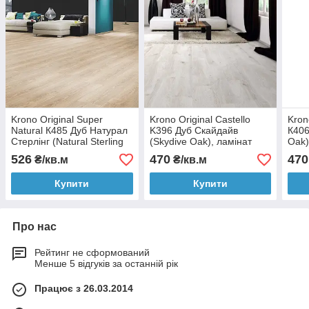
Krono Original Super
Krono Original Castello
Kron
Natural К485 Дуб Натурал
K396 Дуб Скайдайв
К406
Стерлінг (Natural Sterling
(Skydive Oak), ламінат
Oak)
Oak), ламінат
526
470
470
₴/кв.м
₴/кв.м
Купити
Купити
Про нас
Рейтинг не сформований
Менше 5 відгуків за останній рік
Працює з 26.03.2014