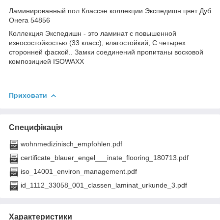
Ламинированный пол Классэн коллекции Экспедишн цвет Дуб
Онега 54856
Коллекция Экспедишн - это ламинат с повышенной
износостойкостью (33 класс), влагостойкий, С четырех
сторонней фаской.. Замки соединений пропитаны восковой
композицией ISOWAXX
Приховати
Специфікація
wohnmedizinisch_empfohlen.pdf
certificate_blauer_engel___inate_flooring_180713.pdf
iso_14001_environ_management.pdf
id_1112_33058_001_classen_laminat_urkunde_3.pdf
Характеристики