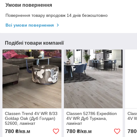
Умови повернення
Повернення товару впродовж 14 днів безкоштовно
Всі умови повернення
Подібні товари компанії
Classen Trend 4V WR 8/33
Classen 52786 Expedition
Clas
Goldap Oak (Дуб Голдап)
4V WR Дуб Туркана,
4V W
52600, ламінат
ламінат
780
780
780
₴/кв.м
₴/кв.м