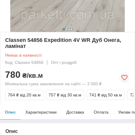
Classen 54856 Expedition 4V WR Дуб Онега,
ламінат
Немає в наявності
Код: Classen 54856
Опт і роздріб
780
₴/кв.м
Мінімальна сума замовлення на сайті — 3 000 ₴
764 ₴
від 20 кв.м
757 ₴
від 30 кв.м
741 ₴
від 50 кв.м
72
Опис
Характеристики
Доставка
Оплата
Умови п
Опис