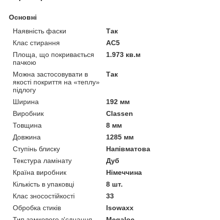
Основні
Наявність фаски
Так
Клас стирання
АС5
Площа, що покривається
1.973 кв.м
пачкою
Можна застосовувати в
Так
якості покриття на «теплу»
підлогу
Ширина
192 мм
Виробник
Classen
Товщина
8 мм
Довжина
1285 мм
Ступінь блиску
Напівматова
Текстура ламінату
Дуб
Країна виробник
Німеччина
Кількість в упаковці
8 шт.
Клас зносостійкості
33
Обробка стиків
Isowaxx
Тип замкового з'єднання
Megaloc