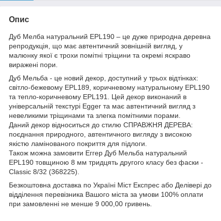
Опис
Дуб Мелба натуральний EPL190 – це дуже природна деревна
репродукція, що має автентичний зовнішній вигляд, у
малюнку якої є трохи помітні тріщини та окремі яскраво
виражені пори.
Дуб Мельба - це новий декор, доступний у трьох відтінках:
світло-бежевому EPL189, коричневому натуральному EPL190
та тепло-коричневому EPL191. Цей декор виконаний в
універсальній текстурі Egger та має автентичний вигляд з
невеликими тріщинами та злегка помітними порами.
Даний декор відноситься до стилю СПРАВЖНЯ ДЕРЕВА:
поєднання природного, автентичного вигляду з високою
якістю ламінованого покриття для підлоги.
Також можна замовити Еггер Дуб Мельба натуральний
EPL190 товщиною 8 мм тридцять другого класу без фаски -
Classic 8/32 (368225).
Безкоштовна доставка по Україні Міст Експрес або Делівері до
відділення перевізника Вашого міста за умови 100% оплати
при замовленні не менше 9 000,00 гривень.