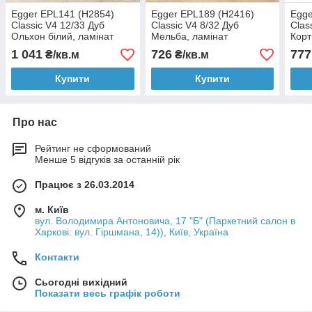
Egger EPL141 (H2854)
Egger EPL189 (H2416)
Egge
Classic V4 12/33 Дуб
Classic V4 8/32 Дуб
Clas
Ольхон білий, ламінат
Мельба, ламінат
Корт
1 041
726
777
₴/кв.м
₴/кв.м
Купити
Купити
Про нас
Рейтинг не сформований
Менше 5 відгуків за останній рік
Працює з 26.03.2014
м. Київ
вул. Володимира Антоновича, 17 "Б" (Паркетний салон в
Харкові: вул. Гіршмана, 14)), Київ, Україна
Контакти
Сьогодні вихідний
Показати весь графік роботи