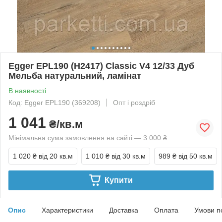
Egger EPL190 (H2417) Classic V4 12/33 Дуб
Мельба натуральний, ламінат
В наявності
Код: Egger EPL190 (369208)
Опт і роздріб
1 041
₴/кв.м
Мінімальна сума замовлення на сайті — 3 000 ₴
1 020 ₴
від 20 кв.м
1 010 ₴
від 30 кв.м
989 ₴
від 50 кв.м
Купити
Опис
Характеристики
Доставка
Оплата
Умови п