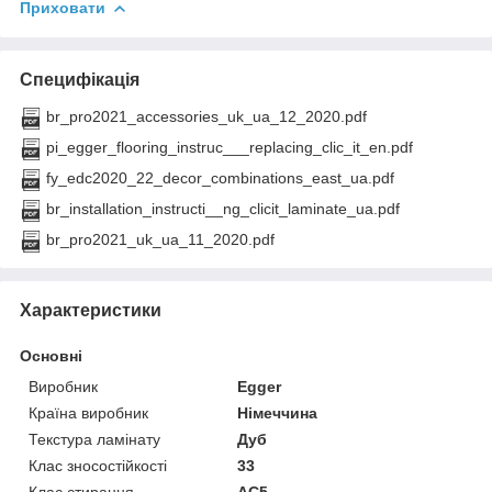
Приховати
Специфікація
br_pro2021_accessories_uk_ua_12_2020.pdf
pi_egger_flooring_instruc___replacing_clic_it_en.pdf
fy_edc2020_22_decor_combinations_east_ua.pdf
br_installation_instructi__ng_clicit_laminate_ua.pdf
br_pro2021_uk_ua_11_2020.pdf
Характеристики
Основні
Виробник
Egger
Країна виробник
Німеччина
Текстура ламінату
Дуб
Клас зносостійкості
33
Клас стирання
АС5