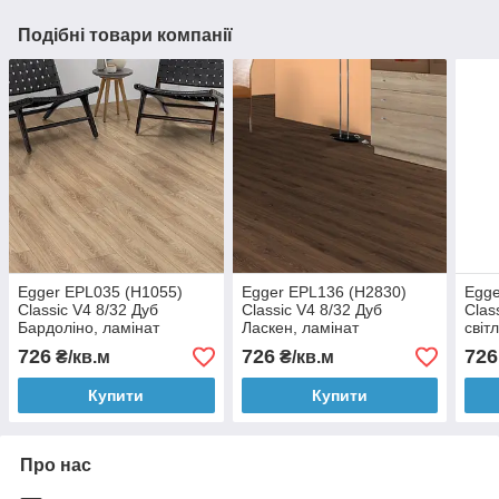
Подібні товари компанії
Egger EPL035 (H1055)
Egger EPL136 (H2830)
Egge
Classic V4 8/32 Дуб
Classic V4 8/32 Дуб
Clas
Бардоліно, ламінат
Ласкен, ламінат
світ
726
726
726
₴/кв.м
₴/кв.м
Купити
Купити
Про нас