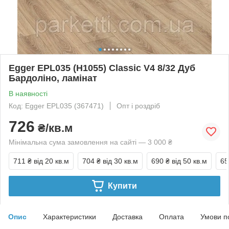
Egger EPL035 (H1055) Classic V4 8/32 Дуб
Бардоліно, ламінат
В наявності
Код: Egger EPL035 (367471)
Опт і роздріб
726
₴/кв.м
Мінімальна сума замовлення на сайті — 3 000 ₴
711 ₴
від 20 кв.м
704 ₴
від 30 кв.м
690 ₴
від 50 кв.м
65
Купити
Опис
Характеристики
Доставка
Оплата
Умови п