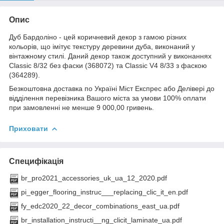
Опис
Дуб Бардоліно - цей коричневий декор з гамою різних
кольорів, що імітує текстуру деревини дуба, виконаний у
вінтажному стилі. Даний декор також доступний у виконаннях
Classic 8/32 без фаски (368072) та Classic V4 8/33 з фаскою
(364289).
Безкоштовна доставка по Україні Міст Експрес або Делівері до
відділення перевізника Вашого міста за умови 100% оплати
при замовленні не менше 9 000,00 гривень.
Приховати
Специфікація
br_pro2021_accessories_uk_ua_12_2020.pdf
pi_egger_flooring_instruc___replacing_clic_it_en.pdf
fy_edc2020_22_decor_combinations_east_ua.pdf
br_installation_instructi__ng_clicit_laminate_ua.pdf