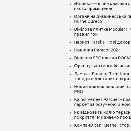
«Ялинка» – вічна класика д
якого приміщення
Органічна дизайнерська пі
Hurne Dureco
Вінілова плитка ModularT 7
правил гри
Паркет Karelia. Нові декор
Новинки Parador 2021
Вінілова SPC плитка ROCK
Французька і англійська я
Ламінат Parador Trendtime
тренди підлогових покрит
Новий виклик вініловій пли
PRO
Kaindl Veneer Parquet - пр
паркет за розумною ціною
Як відновити колір терасн
покриття? Ми знаємо про ц
Компанія ter Huerne. Істор