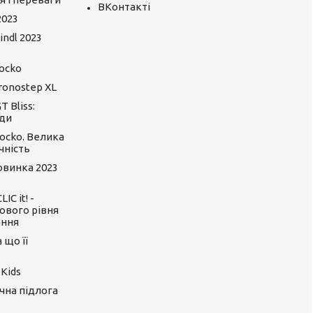
ВКонтакті
2023
ndl 2023
ocko
ronostep XL
 Bliss:
ди
ocko. Велика
чність
Новинка 2023
C it! -
ового рівня
ання
 що її
 Kids
ічна підлога