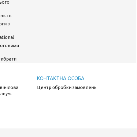
цього
ність
оги з
tional
логовими
 вибрати
 вінілова
Центр обробки замовлень
олеум,