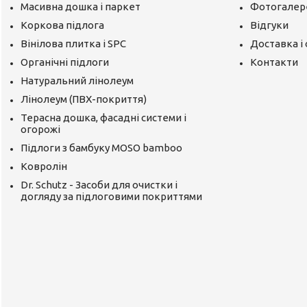
Масивна дошка і паркет
Фотогалер
Коркова підлога
Відгуки
Вінілова плитка і SPC
Доставка і
Органічні підлоги
Контакти
Натуральний лінолеум
Лінолеум (ПВХ-покриття)
Терасна дошка, фасадні системи і
огорожі
Підлоги з бамбуку MOSO bamboo
Ковролін
Dr. Schutz - Засоби для очистки і
догляду за підлоговими покриттями