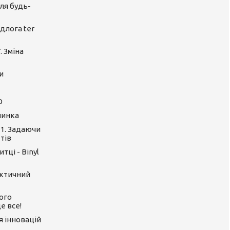
ля будь-
длога ter
. Зміна
и
O
линка
 1. Задаючи
тів
тці - Binyl
актичний
ого
е все!
ія інновацій