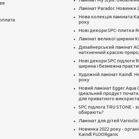
ея
Ламінат Parador. Новинки 
Нова колекція ламіната Kai
 оплата
року
Нові декори SPC-плитки R
Ламінат великої ширини K
Дизайнерський ламінат AGT
натхненний красою приро
Нові декори SPC підлоги R
ширина і безмежна практи
Художній ламінат Kaindl. 
року
Новий ламінат Egger Aqua CLI
Ідеальний продукт початк
для приватного використ
SPC підлога TRU STONE - за
обирають?
Ламінат для дітей Varioclic
Новинка 2022 року - орган
Kaindl FLOORganic