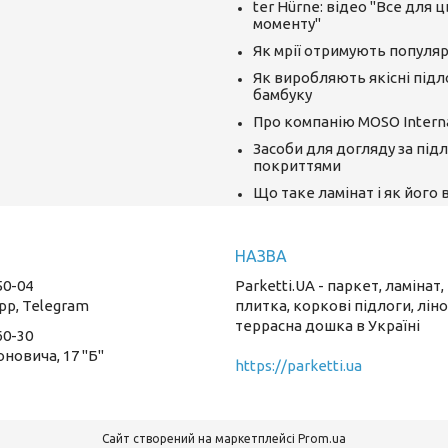
ter Hürne: відео "Все для 
моменту"
Як мрії отримують популяр
Як виробляють якісні підл
бамбуку
Про компанію MOSO Interna
Засоби для догляду за під
покриттями
Що таке ламінат і як його
50-04
Parketti.UA - паркет, ламінат,
pp, Telegram
плитка, коркові підлоги, лін
террасна дошка в Україні
60-30
оновича, 17 "Б"
https://parketti.ua
Сайт створений на маркетплейсі
Prom.ua