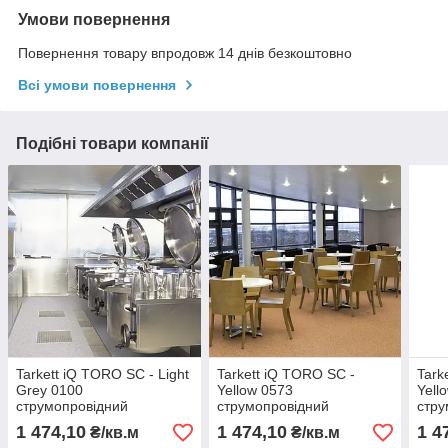
Умови повернення
Повернення товару впродовж 14 днів безкоштовно
Всі умови повернення
Подібні товари компанії
Tarkett iQ TORO SC - Light
Tarkett iQ TORO SC -
Tark
Grey 0100
Yellow 0573
Yell
струмопровідний
струмопровідний
стру
гомогенний комерційний
гомогенний комерційний
гомо
1 474,10
1 474,10
1 4
₴/кв.м
₴/кв.м
лінолеум
лінолеум
ліно