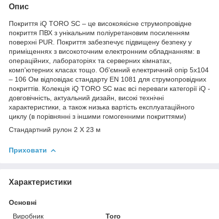
Опис
Покриття iQ TORO SC – це високоякісне струмопровідне
покриття ПВХ з унікальним поліуретановим посиленням
поверхні PUR. Покриття забезпечує підвищену безпеку у
приміщеннях з високоточним електронним обладнанням: в
операційних, лабораторіях та серверних кімнатах,
комп'ютерних класах тощо. Об'ємний електричний опір 5x104
– 106 Ом відповідає стандарту EN 1081 для струмопровідних
покриттів. Колекція iQ TORO SC має всі переваги категорії iQ -
довговічність, актуальний дизайн, високі технічні
характеристики, а також низька вартість експлуатаційного
циклу (в порівнянні з іншими гомогенними покриттями)
Стандартний рулон 2 Х 23 м
Приховати
Характеристики
Основні
Виробник
Toro