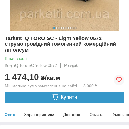
Tarkett iQ TORO SC - Light Yellow 0572
струмопровідний гомогенний комерційний
лінолеум
В наявності
Код: iQ Toro SC Yellow 0572
Роздріб
1 474,10
₴/кв.м
Мінімальна сума замовлення на сайті — 3 000 ₴
Купити
Опис
Характеристики
Доставка
Оплата
Умови п