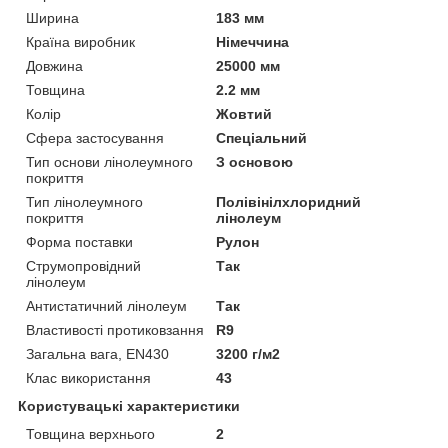
Ширина
183 мм
Країна виробник
Німеччина
Довжина
25000 мм
Товщина
2.2 мм
Колір
Жовтий
Сфера застосування
Спеціальний
Тип основи лінолеумного
З основою
покриття
Тип лінолеумного
Полівінілхлоридний
покриття
лінолеум
Форма поставки
Рулон
Струмопровідний
Так
лінолеум
Антистатичний лінолеум
Так
Властивості протиковзання
R9
Загальна вага, EN430
3200 г/м2
Клас використання
43
Користувацькі характеристики
Товщина верхнього
2