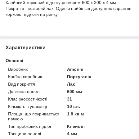
Клейовий корковий підлогу розміром 600 х 300 х 4 мм
Покриття - матовий лак. Один з найбільш доступних варіантів
коркової підлоги на ринку.
Характеристики
Основні
Виробник
Amorim
Країна виробник
Португалія
Вид покриття
Лак
Довжина панелі
600 мм
Клас зносостійкості
31
Кількість в упаковці
10 шт.
Площа, що покривається
1.8 кв.м
пачкою
Тип пробкових підлог
Клейові
Товщина панелі
4 мм