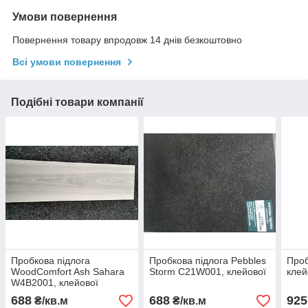
Умови повернення
Повернення товару впродовж 14 днів безкоштовно
Всі умови повернення
Подібні товари компанії
Пробкова підлога
Пробкова підлога Pebbles
Проб
WoodComfort Ash Sahara
Storm C21W001, клейової
клей
W4B2001, клейової
688
688
925
₴/кв.м
₴/кв.м