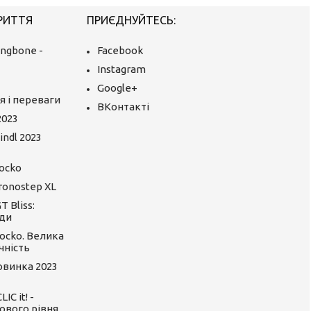
РИТТЯ
ПРИЄДНУЙТЕСЬ:
ingbone -
Facebook
Instagram
Google+
я і переваги
ВКонтакті
2023
ndl 2023
ocko
ronostep XL
 Bliss:
ди
ocko. Велика
чність
Новинка 2023
C it! -
ового рівня