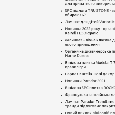
для приватного використ
SPC підлога TRU STONE - за
обирають?
Ламінат для дітей Varioclic
Новинка 2022 року - орган
Kaindl FLOORganic
«Ялинка» – вічна класика д
якого приміщення
Органічна дизайнерська пі
Hurne Dureco
Вінілова плитка ModularT 7
правил гри
Паркет Karelia. Нові декор
Новинки Parador 2021
Вінілова SPC плитка ROCK
Французька і англійська я
Ламінат Parador Trendtime
тренди підлогових покрит
Новий виклик вініловій пли