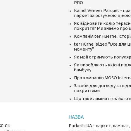
PRO
Kaindl Veneer Parquet - пр
паркет за розумною ціною
Як відновити колір терасн
покриття? Ми знаємо про ц
Компанія ter Huerne. Істор
ter Hürne: відео "Все для 
моменту"
Як мрії отримують популяр
Як виробляють якісні підл
бамбуку
Про компанію MOSO Interna
Засоби для догляду за під
покриттями
Що таке ламінат і як його
50-04
Parketti.UA - паркет, ламінат,