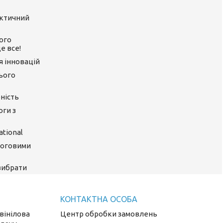
актичний
ого
е все!
ія інновацій
цього
ність
оги з
tional
логовими
 вибрати
 вінілова
Центр обробки замовлень