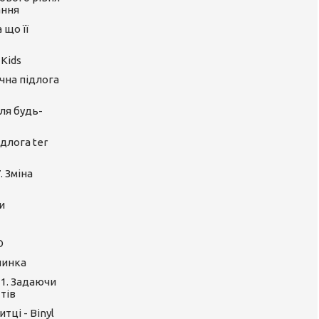
ання
 що її
 Kids
ічна підлога
ля будь-
длога ter
. Зміна
и
O
линка
 1. Задаючи
тів
тці - Binyl