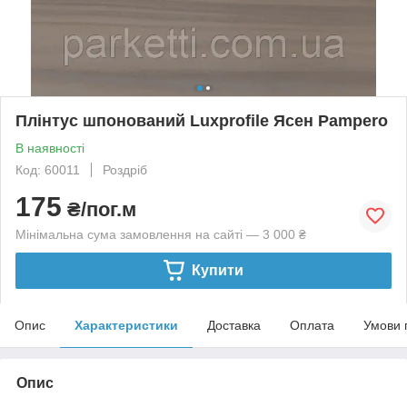
Плінтус шпонований Luxprofile Ясен Pampero
В наявності
Код: 60011
Роздріб
175
₴/пог.м
Мінімальна сума замовлення на сайті — 3 000 ₴
Купити
Опис
Характеристики
Доставка
Оплата
Умови 
Опис