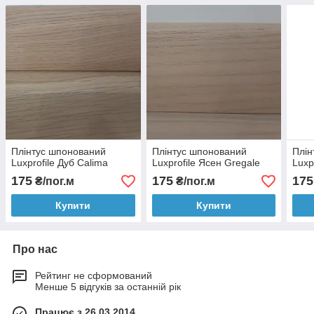
Плінтус шпонований
Плінтус шпонований
Плін
Luxprofile Дуб Calima
Luxprofile Ясен Gregale
Luxp
175
175
175
₴/пог.м
₴/пог.м
Купити
Купити
Про нас
Рейтинг не сформований
Менше 5 відгуків за останній рік
Працює з 26.03.2014