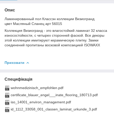
Опис
Ламинированный пол Классэн коллекции Визиогранд
цвет Масляный Сланец арт 56015
Коллекция Визиогранд - это влагостойкий ламинат 32 класса
износостойкости, с четырех сторонней фаской. Все декоры
этой коллекции имитируют керамическую плитку. Замки
соединений пропитаны восковой композицией ISOWAXX
Приховати
Специфікація
wohnmedizinisch_empfohlen.pdf
certificate_blauer_engel___inate_flooring_180713.pdf
iso_14001_environ_management.pdf
id_1112_33058_001_classen_laminat_urkunde_3.pdf