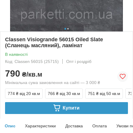
Classen Visiogrande 56015 Oiled Slate
(Сланець масляний), ламінат
В наявності
Код: Classen 56015 (25715)
Опт і роздріб
790
₴/кв.м
Мінімальна сума замовлення на сайті — 3 000 ₴
774 ₴
від 20 кв.м
766 ₴
від 30 кв.м
751 ₴
від 50 кв.м
73
Купити
Опис
Характеристики
Доставка
Оплата
Умови п